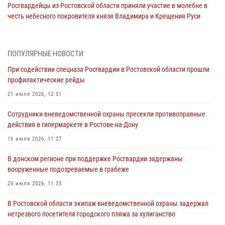
Росгвардейцы из Ростовской области приняли участие в молебне в
честь небесного покровителя князя Владимира и Крещения Руси
27 июля 2026, 10:08
При содействии спецназа Росгвардии в Ростовской области прошли
ПОПУЛЯРНЫЕ НОВОСТИ
профилактические рейды
При содействии спецназа Росгвардии в Ростовской области прошли
21 июля 2026, 12:51
профилактические рейды
В Ростовской области экипаж вневедомственной охраны задержал
21 июля 2026, 12:51
нетрезвого посетителя городского пляжа за хулиганство
Сотрудники вневедомственной охраны пресекли противоправные
17 июля 2026, 07:24
действия в гипермаркете в Ростове-на-Дону
Сотрудники вневедомственной охраны пресекли противоправные
16 июля 2026, 11:27
действия в гипермаркете в Ростове-на-Дону
В донском регионе при поддержке Росгвардии задержаны
16 июля 2026, 11:27
вооруженные подозреваемые в грабеже
Конкурс профессионального мастерства взрывотехников прошел в
29 июля 2026, 11:35
Южном округе Росгвардии
В Ростовской области экипаж вневедомственной охраны задержал
15 июля 2026, 06:39
2
нетрезвого посетителя городского пляжа за хулиганство