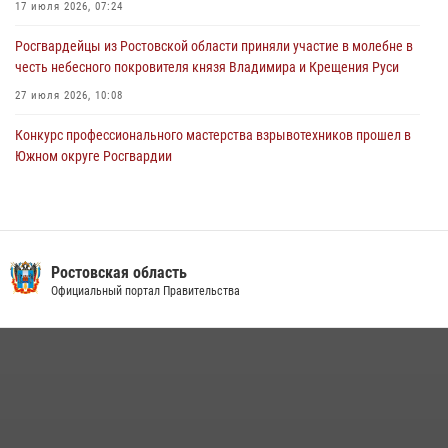
17 июля 2026, 07:24
Росгвардейцы из Ростовской области приняли участие в молебне в
честь небесного покровителя князя Владимира и Крещения Руси
27 июля 2026, 10:08
Конкурс профессионального мастерства взрывотехников прошел в
Южном округе Росгвардии
15 июля 2026, 06:39
2
В Ростовской области при силовой поддержке Росгвардии
задержаны подозреваемые в переделке оружия для дальнейшей
продажи
Ростовская область
Официальный портал Правительства
13 июля 2026, 10:22
В Ростовской области сотрудники Росгвардии познакомили
воспитанников детского сада со своей службой
09 июля 2026, 13:58
Сотрудники Управления Росгвардии по Ростовской области стали
участниками богослужения и крестного хода