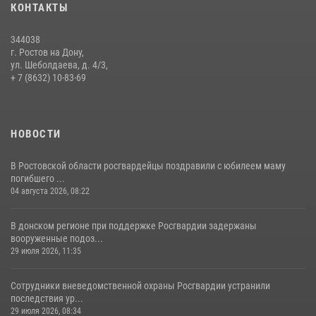
КОНТАКТЫ
28 июля 2026, 12:46
7
344038
В донской столице Росгвардия приняла участие в оперативно-
г. Ростов на Дону,
профилактических мероприятиях в районе рынков «Темерник»
ул. Шеболдаева, д. 4/3,
+ 7 (8632) 10-83-69
27 июля 2026, 12:35
НОВОСТИ
В Ростовской области росгвардейцы поздравили с юбилеем маму
погибшего ...
04 августа 2026, 08:22
В донском регионе при поддержке Росгвардии задержаны
вооруженные подоз...
29 июля 2026, 11:35
Сотрудники вневедомственной охраны Росгвардии устранили
последствия ур...
29 июля 2026, 08:34