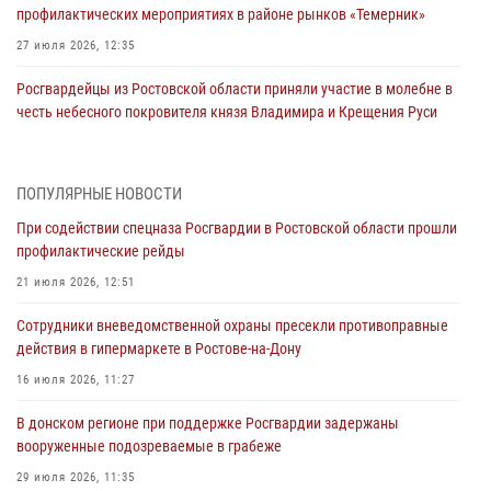
профилактических мероприятиях в районе рынков «Темерник»
27 июля 2026, 12:35
Росгвардейцы из Ростовской области приняли участие в молебне в
честь небесного покровителя князя Владимира и Крещения Руси
27 июля 2026, 10:08
При содействии спецназа Росгвардии в Ростовской области прошли
ПОПУЛЯРНЫЕ НОВОСТИ
профилактические рейды
При содействии спецназа Росгвардии в Ростовской области прошли
21 июля 2026, 12:51
профилактические рейды
В Ростовской области экипаж вневедомственной охраны задержал
21 июля 2026, 12:51
нетрезвого посетителя городского пляжа за хулиганство
Сотрудники вневедомственной охраны пресекли противоправные
17 июля 2026, 07:24
действия в гипермаркете в Ростове-на-Дону
Сотрудники вневедомственной охраны пресекли противоправные
16 июля 2026, 11:27
действия в гипермаркете в Ростове-на-Дону
В донском регионе при поддержке Росгвардии задержаны
16 июля 2026, 11:27
вооруженные подозреваемые в грабеже
Конкурс профессионального мастерства взрывотехников прошел в
29 июля 2026, 11:35