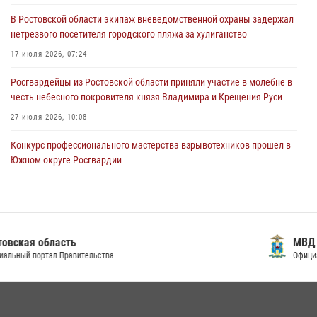
Южном округе Росгвардии
В Ростовской области экипаж вневедомственной охраны задержал
15 июля 2026, 06:39
2
нетрезвого посетителя городского пляжа за хулиганство
17 июля 2026, 07:24
Росгвардейцы из Ростовской области приняли участие в молебне в
честь небесного покровителя князя Владимира и Крещения Руси
27 июля 2026, 10:08
Конкурс профессионального мастерства взрывотехников прошел в
Южном округе Росгвардии
15 июля 2026, 06:39
2
В Ростовской области при силовой поддержке Росгвардии
задержаны подозреваемые в переделке оружия для дальнейшей
продажи
МВД (Ростовская область)
Официальный сайт
13 июля 2026, 10:22
В Ростовской области сотрудники Росгвардии познакомили
воспитанников детского сада со своей службой