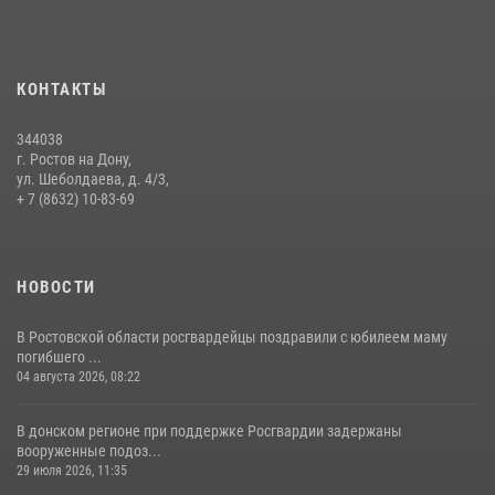
09 июля 2026, 13:58
Сотрудники Управления Росгвардии по Ростовской области стали
участниками богослужения и крестного хода
КОНТАКТЫ
28 июля 2026, 12:46
7
344038
В донской столице Росгвардия приняла участие в оперативно-
г. Ростов на Дону,
профилактических мероприятиях в районе рынков «Темерник»
ул. Шеболдаева, д. 4/3,
+ 7 (8632) 10-83-69
27 июля 2026, 12:35
НОВОСТИ
В Ростовской области росгвардейцы поздравили с юбилеем маму
погибшего ...
04 августа 2026, 08:22
В донском регионе при поддержке Росгвардии задержаны
вооруженные подоз...
29 июля 2026, 11:35