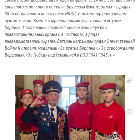
своим отцом, добровольцем ушел на фронт. Служил в составе 356-го
запасного стрелкового полка на Брянском фронте, затем – в рядах
38-го пограничного полка войск НКВД. Бал командиром взводом
пулеметчиков. Вместе с однополчанами участвовал в штурме
Берлина. После войны посвятил свою жизнь службе в
правоохранительных органах, в частности, в рядах
вневедомственной охраны. Ветеран награжден орден Отечественной
Войны II степени, медалями «За взятие Берлина», «За освобождение
Варшавы», «За Победу над Германией в ВОВ 1941-1945 гг.».