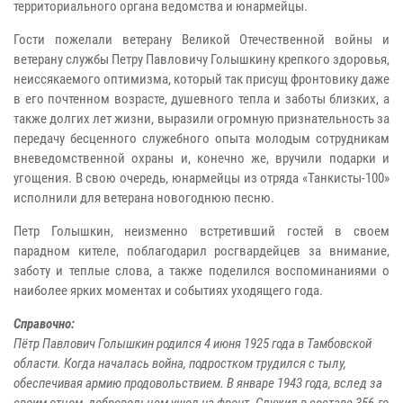
территориального органа ведомства и юнармейцы.
Гости пожелали ветерану Великой Отечественной войны и
ветерану службы Петру Павловичу Голышкину крепкого здоровья,
неиссякаемого оптимизма, который так присущ фронтовику даже
в его почтенном возрасте, душевного тепла и заботы близких, а
также долгих лет жизни, выразили огромную признательность за
передачу бесценного служебного опыта молодым сотрудникам
вневедомственной охраны и, конечно же, вручили подарки и
угощения. В свою очередь, юнармейцы из отряда «Танкисты-100»
исполнили для ветерана новогоднюю песню.
Петр Голышкин, неизменно встретивший гостей в своем
парадном кителе, поблагодарил росгвардейцев за внимание,
заботу и теплые слова, а также поделился воспоминаниями о
наиболее ярких моментах и событиях уходящего года.
Справочно:
Пётр Павлович Голышкин родился 4 июня 1925 года в Тамбовской
области. Когда началась война, подростком трудился с тылу,
обеспечивая армию продовольствием. В январе 1943 года, вслед за