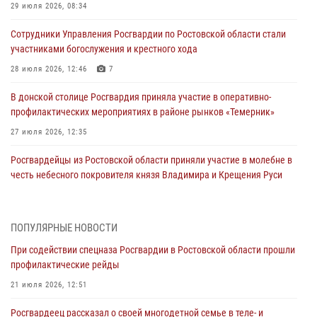
29 июля 2026, 08:34
Сотрудники Управления Росгвардии по Ростовской области стали
участниками богослужения и крестного хода
28 июля 2026, 12:46
7
В донской столице Росгвардия приняла участие в оперативно-
профилактических мероприятиях в районе рынков «Темерник»
27 июля 2026, 12:35
Росгвардейцы из Ростовской области приняли участие в молебне в
честь небесного покровителя князя Владимира и Крещения Руси
27 июля 2026, 10:08
При содействии спецназа Росгвардии в Ростовской области прошли
ПОПУЛЯРНЫЕ НОВОСТИ
профилактические рейды
При содействии спецназа Росгвардии в Ростовской области прошли
21 июля 2026, 12:51
профилактические рейды
В Ростовской области экипаж вневедомственной охраны задержал
21 июля 2026, 12:51
нетрезвого посетителя городского пляжа за хулиганство
Росгвардеец рассказал о своей многодетной семье в теле- и