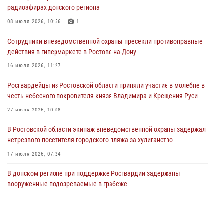
17 июля 2026, 07:24
радиоэфирах донского региона
Сотрудники вневедомственной охраны пресекли противоправные
08 июля 2026, 10:56
1
действия в гипермаркете в Ростове-на-Дону
Сотрудники вневедомственной охраны пресекли противоправные
16 июля 2026, 11:27
действия в гипермаркете в Ростове-на-Дону
Конкурс профессионального мастерства взрывотехников прошел в
16 июля 2026, 11:27
Южном округе Росгвардии
Росгвардейцы из Ростовской области приняли участие в молебне в
15 июля 2026, 06:39
2
честь небесного покровителя князя Владимира и Крещения Руси
27 июля 2026, 10:08
В Ростовской области экипаж вневедомственной охраны задержал
нетрезвого посетителя городского пляжа за хулиганство
17 июля 2026, 07:24
В донском регионе при поддержке Росгвардии задержаны
вооруженные подозреваемые в грабеже
29 июля 2026, 11:35
Конкурс профессионального мастерства взрывотехников прошел в