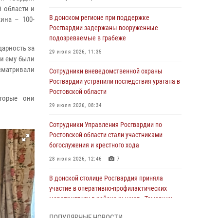
 области и
В донском регионе при поддержке
ина – 100-
Росгвардии задержаны вооруженные
подозреваемые в грабеже
дарность за
29 июля 2026, 11:35
ти ему были
ссматривали
Сотрудники вневедомственной охраны
Росгвардии устранили последствия урагана в
Ростовской области
оторые они
29 июля 2026, 08:34
Сотрудники Управления Росгвардии по
Ростовской области стали участниками
богослужения и крестного хода
28 июля 2026, 12:46
7
В донской столице Росгвардия приняла
участие в оперативно-профилактических
мероприятиях в районе рынков «Темерник»
27 июля 2026, 12:35
ПОПУЛЯРНЫЕ НОВОСТИ