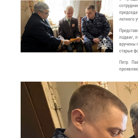
сотрудни
председа
летнего 
Представ
подвиг, 
вручены 
старые ф
Петр Па
проявляю