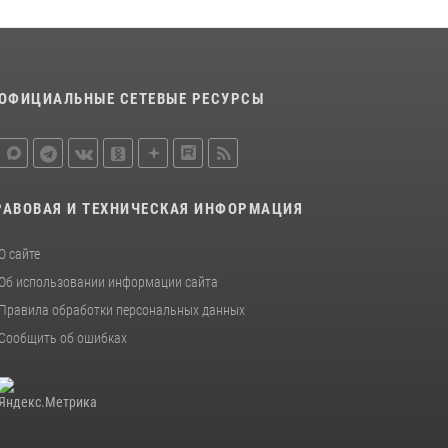
дальнейшей продажи
13 июля 2026, 10:22
В Ростовской области сотрудники
ОФИЦИАЛЬНЫЕ СЕТЕВЫЕ РЕСУРСЫ
Росгвардии познакомили воспитанников
детского сада со своей службой
09 июля 2026, 13:58
Сотрудники Управления Росгвардии по
РАВОВАЯ И ТЕХНИЧЕСКАЯ ИНФОРМАЦИЯ
Ростовской области стали участниками
богослужения и крестного хода
О сайте
28 июля 2026, 12:46
7
Об использовании информации сайта
Правила обработки персональных данных
Сообщить об ошибках