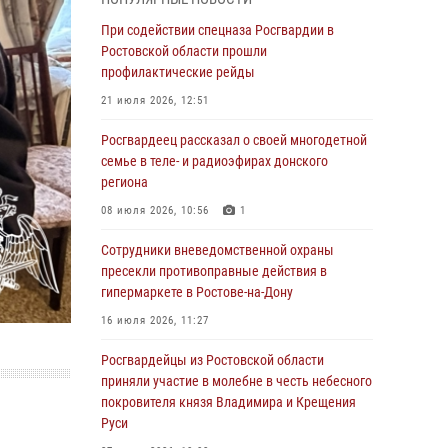
Росгвардейцы из Ростовской области
При содействии спецназа Росгвардии в
приняли участие в молебне в честь небесного
Ростовской области прошли
покровителя князя Владимира и Крещения
профилактические рейды
Руси
21 июля 2026, 12:51
27 июля 2026, 10:08
Росгвардеец рассказал о своей многодетной
При содействии спецназа Росгвардии в
семье в теле- и радиоэфирах донского
Ростовской области прошли
региона
профилактические рейды
08 июля 2026, 10:56
1
21 июля 2026, 12:51
Сотрудники вневедомственной охраны
В Ростовской области экипаж
пресекли противоправные действия в
вневедомственной охраны задержал
гипермаркете в Ростове-на-Дону
нетрезвого посетителя городского пляжа за
16 июля 2026, 11:27
хулиганство
Росгвардейцы из Ростовской области
17 июля 2026, 07:24
приняли участие в молебне в честь небесного
Сотрудники вневедомственной охраны
покровителя князя Владимира и Крещения
пресекли противоправные действия в
Руси
гипермаркете в Ростове-на-Дону