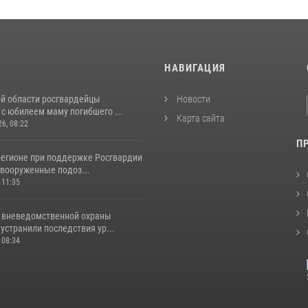
И
НАВИГАЦИЯ
ой области росгвардейцы
Новости
с юбилеем маму погибшего ...
Карта сайта
26, 08:22
П
регионе при поддержке Росгвардии
вооруженные подоз...
 11:35
 вневедомственной охраны
устранили последствия ур...
 08:34