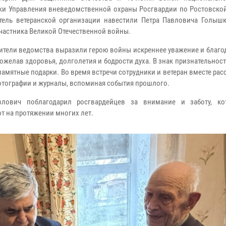
ки Управления вневедомственной охраны Росгвардии по Ростовской
тель ветеранской организации навестили Петра Павловича Голышк
участника Великой Отечественной войны.
ители ведомства выразили герою войны искреннее уважение и благо
пожелав здоровья, долголетия и бодрости духа. В знак признательнос
памятные подарки. Во время встречи сотрудники и ветеран вместе ра
отографии и журналы, вспоминая события прошлого.
влович поблагодарил росгвардейцев за внимание и заботу, к
т на протяжении многих лет.