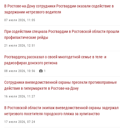
профилактические рейды
В Ростове-на-Дону сотрудники Росгвардии оказали содействие в
21 июля 2026, 12:51
задержании нетрезвого водителя
В Ростовской области экипаж вневедомственной охраны задержал
07 июля 2026, 11:05
нетрезвого посетителя городского пляжа за хулиганство
При содействии спецназа Росгвардии в Ростовской области прошли
17 июля 2026, 07:24
профилактические рейды
Сотрудники вневедомственной охраны пресекли противоправные
21 июля 2026, 12:51
действия в гипермаркете в Ростове-на-Дону
Росгвардеец рассказал о своей многодетной семье в теле- и
16 июля 2026, 11:27
радиоэфирах донского региона
Конкурс профессионального мастерства взрывотехников прошел в
08 июля 2026, 10:56
1
Южном округе Росгвардии
Сотрудники вневедомственной охраны пресекли противоправные
15 июля 2026, 06:39
2
действия в гипермаркете в Ростове-на-Дону
16 июля 2026, 11:27
В Ростовской области экипаж вневедомственной охраны задержал
нетрезвого посетителя городского пляжа за хулиганство
17 июля 2026, 07:24