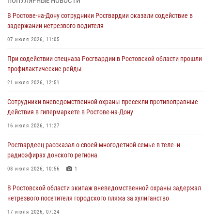
ПОПУЛЯРНЫЕ НОВОСТИ
профилактические рейды
В Ростове-на-Дону сотрудники Росгвардии оказали содействие в
21 июля 2026, 12:51
задержании нетрезвого водителя
В Ростовской области экипаж вневедомственной охраны задержал
07 июля 2026, 11:05
нетрезвого посетителя городского пляжа за хулиганство
При содействии спецназа Росгвардии в Ростовской области прошли
17 июля 2026, 07:24
профилактические рейды
Сотрудники вневедомственной охраны пресекли противоправные
21 июля 2026, 12:51
действия в гипермаркете в Ростове-на-Дону
Сотрудники вневедомственной охраны пресекли противоправные
16 июля 2026, 11:27
действия в гипермаркете в Ростове-на-Дону
Конкурс профессионального мастерства взрывотехников прошел в
16 июля 2026, 11:27
Южном округе Росгвардии
Росгвардеец рассказал о своей многодетной семье в теле- и
15 июля 2026, 06:39
2
радиоэфирах донского региона
08 июля 2026, 10:56
1
В Ростовской области экипаж вневедомственной охраны задержал
нетрезвого посетителя городского пляжа за хулиганство
17 июля 2026, 07:24