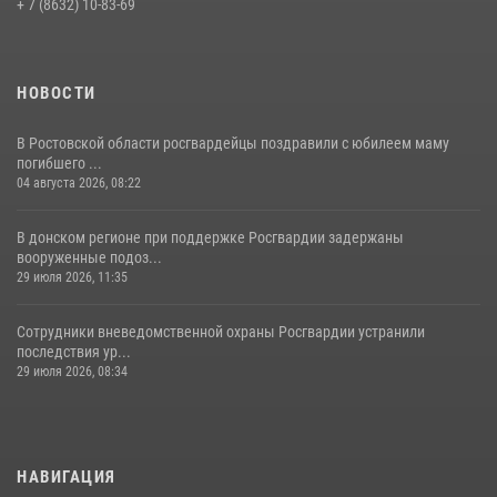
+ 7 (8632) 10-83-69
09 июля 2026, 13:58
НОВОСТИ
В Ростовской области росгвардейцы поздравили с юбилеем маму
погибшего ...
04 августа 2026, 08:22
В донском регионе при поддержке Росгвардии задержаны
вооруженные подоз...
29 июля 2026, 11:35
Сотрудники вневедомственной охраны Росгвардии устранили
последствия ур...
29 июля 2026, 08:34
НАВИГАЦИЯ