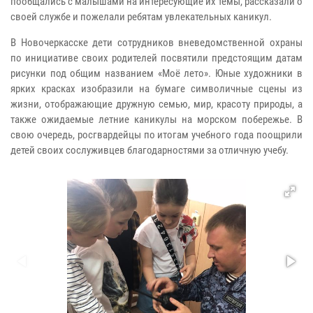
пообщались с малышами на интересующие их темы, рассказали о
своей службе и пожелали ребятам увлекательных каникул.
В Новочеркасске дети сотрудников вневедомственной охраны
по инициативе своих родителей посвятили предстоящим датам
рисунки под общим названием «Моё лето». Юные художники в
ярких красках изобразили на бумаге символичные сцены из
жизни, отображающие дружную семью, мир, красоту природы, а
также ожидаемые летние каникулы на морском побережье. В
свою очередь, росгвардейцы по итогам учебного года поощрили
детей своих сослуживцев благодарностями за отличную учебу.