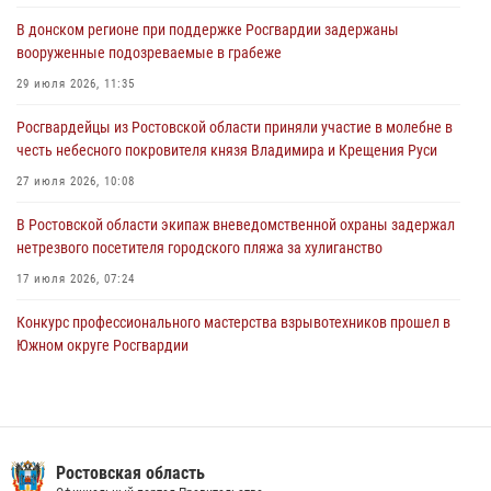
действия в гипермаркете в Ростове-на-Дону
В донском регионе при поддержке Росгвардии задержаны
16 июля 2026, 11:27
вооруженные подозреваемые в грабеже
Конкурс профессионального мастерства взрывотехников прошел в
29 июля 2026, 11:35
Южном округе Росгвардии
Росгвардейцы из Ростовской области приняли участие в молебне в
15 июля 2026, 06:39
2
честь небесного покровителя князя Владимира и Крещения Руси
27 июля 2026, 10:08
В Ростовской области экипаж вневедомственной охраны задержал
нетрезвого посетителя городского пляжа за хулиганство
17 июля 2026, 07:24
Конкурс профессионального мастерства взрывотехников прошел в
Южном округе Росгвардии
15 июля 2026, 06:39
2
В Ростовской области при силовой поддержке Росгвардии
задержаны подозреваемые в переделке оружия для дальнейшей
продажи
Ростовская область