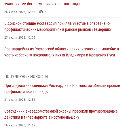
участниками богослужения и крестного хода
28 июля 2026, 12:46
7
В донской столице Росгвардия приняла участие в оперативно-
профилактических мероприятиях в районе рынков «Темерник»
27 июля 2026, 12:35
Росгвардейцы из Ростовской области приняли участие в молебне в
честь небесного покровителя князя Владимира и Крещения Руси
27 июля 2026, 10:08
При содействии спецназа Росгвардии в Ростовской области прошли
ПОПУЛЯРНЫЕ НОВОСТИ
профилактические рейды
При содействии спецназа Росгвардии в Ростовской области прошли
21 июля 2026, 12:51
профилактические рейды
В Ростовской области экипаж вневедомственной охраны задержал
21 июля 2026, 12:51
нетрезвого посетителя городского пляжа за хулиганство
Сотрудники вневедомственной охраны пресекли противоправные
17 июля 2026, 07:24
действия в гипермаркете в Ростове-на-Дону
Сотрудники вневедомственной охраны пресекли противоправные
16 июля 2026, 11:27