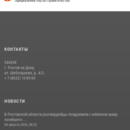
Официальный портал Правительства
13 июля 2026, 10:22
В донской столице Росгвардия приняла участие в оперативно-
профилактических мероприятиях в районе рынков «Темерник»
27 июля 2026, 12:35
Сотрудники вневедомственной охраны Росгвардии устранили
последствия урагана в Ростовской области
КОНТАКТЫ
29 июля 2026, 08:34
344038
Сотрудники Управления Росгвардии по Ростовской области стали
г. Ростов на Дону,
участниками богослужения и крестного хода
ул. Шеболдаева, д. 4/3,
+ 7 (8632) 10-83-69
28 июля 2026, 12:46
7
НОВОСТИ
В Ростовской области росгвардейцы поздравили с юбилеем маму
погибшего ...
04 августа 2026, 08:22