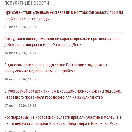
При содействии спецназа Росгвардии в Ростовской области прошли
ПОПУЛЯРНЫЕ НОВОСТИ
профилактические рейды
При содействии спецназа Росгвардии в Ростовской области прошли
21 июля 2026, 12:51
профилактические рейды
В Ростовской области экипаж вневедомственной охраны задержал
21 июля 2026, 12:51
нетрезвого посетителя городского пляжа за хулиганство
Сотрудники вневедомственной охраны пресекли противоправные
17 июля 2026, 07:24
действия в гипермаркете в Ростове-на-Дону
Сотрудники вневедомственной охраны пресекли противоправные
16 июля 2026, 11:27
действия в гипермаркете в Ростове-на-Дону
В донском регионе при поддержке Росгвардии задержаны
16 июля 2026, 11:27
вооруженные подозреваемые в грабеже
Конкурс профессионального мастерства взрывотехников прошел в
29 июля 2026, 11:35
Южном округе Росгвардии
В Ростовской области экипаж вневедомственной охраны задержал
15 июля 2026, 06:39
2
нетрезвого посетителя городского пляжа за хулиганство
17 июля 2026, 07:24
Росгвардейцы из Ростовской области приняли участие в молебне в
честь небесного покровителя князя Владимира и Крещения Руси
27 июля 2026, 10:08