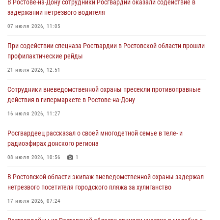
В Ростове-на-Дону сотрудники Росгвардии оказали содействие в
21 июля 2026, 12:51
задержании нетрезвого водителя
В Ростовской области экипаж вневедомственной охраны задержал
07 июля 2026, 11:05
нетрезвого посетителя городского пляжа за хулиганство
При содействии спецназа Росгвардии в Ростовской области прошли
17 июля 2026, 07:24
профилактические рейды
Сотрудники вневедомственной охраны пресекли противоправные
21 июля 2026, 12:51
действия в гипермаркете в Ростове-на-Дону
Сотрудники вневедомственной охраны пресекли противоправные
16 июля 2026, 11:27
действия в гипермаркете в Ростове-на-Дону
Конкурс профессионального мастерства взрывотехников прошел в
16 июля 2026, 11:27
Южном округе Росгвардии
Росгвардеец рассказал о своей многодетной семье в теле- и
15 июля 2026, 06:39
2
радиоэфирах донского региона
08 июля 2026, 10:56
1
В Ростовской области экипаж вневедомственной охраны задержал
нетрезвого посетителя городского пляжа за хулиганство
17 июля 2026, 07:24