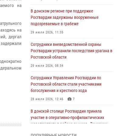
ваемого на
В донском регионе при поддержке
Росгвардии задержаны вооруженные
атрульного
подозреваемые в грабеже
аходясь на
29 июля 2026, 11:35
ий, дергал
о задержали
Сотрудники вневедомственной охраны
Росгвардии устранили последствия урагана в
Ростовской области
еоднократно
29 июля 2026, 08:34
едеральном
Сотрудники Управления Росгвардии по
Ростовской области стали участниками
богослужения и крестного хода
28 июля 2026, 12:46
7
В донской столице Росгвардия приняла
участие в оперативно-профилактических
мероприятиях в районе рынков «Темерник»
27 июля 2026, 12:35
ПОПУЛЯРНЫЕ НОВОСТИ