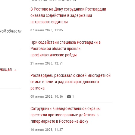
Росгвардейцы из Ростовской области
В Ростове-на-Дону сотрудники Росгвардии
приняли участие в молебне в честь небесного
оказали содействие в задержании
покровителя князя Владимира и Крещения
нетрезвого водителя
Руси
кой области
07 июля 2026, 11:05
27 июля 2026, 10:08
При содействии спецназа Росгвардии в
При содействии спецназа Росгвардии в
Ростовской области прошли
Ростовской области прошли
профилактические рейды
профилактические рейды
21 июля 2026, 12:51
ующая →
21 июля 2026, 12:51
Росгвардеец рассказал о своей многодетной
В Ростовской области экипаж
семье в теле- и радиоэфирах донского
вневедомственной охраны задержал
региона
нетрезвого посетителя городского пляжа за
08 июля 2026, 10:56
1
хулиганство
Сотрудники вневедомственной охраны
17 июля 2026, 07:24
пресекли противоправные действия в
Сотрудники вневедомственной охраны
гипермаркете в Ростове-на-Дону
пресекли противоправные действия в
16 июля 2026, 11:27
гипермаркете в Ростове-на-Дону