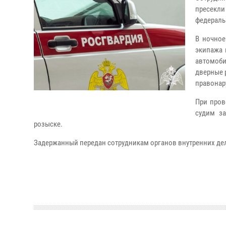
пресекл
федераль
В ночное
экипажа 
автомоби
дверные 
правонар
При пров
судим з
розыске.
Задержанный передан сотрудникам органов внутренних дел