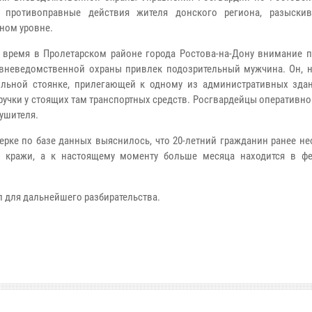
и противоправные действия жителя донского региона, разыски
ном уровне.
 время в Пролетарском районе города Ростова-на-Дону внимание п
вневедомственной охраны привлек подозрительный мужчина. Он, н
льной стоянке, прилегающей к одному из административных здан
ручки у стоящих там транспортных средств. Росгвардейцы оперативн
ушителя.
ерке по базе данных выяснилось, что 20-летний гражданин ранее н
а кражи, а к настоящему моменту больше месяца находится в ф
 для дальнейшего разбирательства.