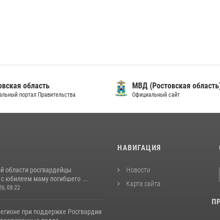
овская область
МВД (Ростовская область
альный портал Правительства
Официальный сайт
И
НАВИГАЦИЯ
ой области росгвардейцы
Новости
с юбилеем маму погибшего ...
Карта сайта
26, 08:22
П
регионе при поддержке Росгвардии