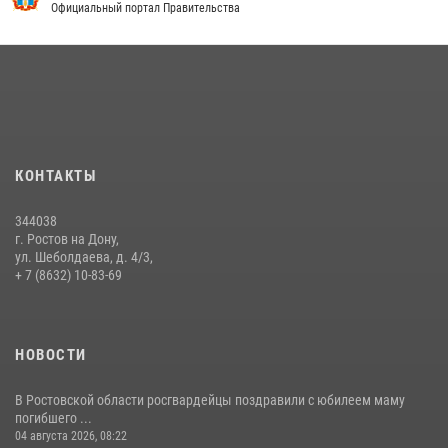
Официальный портал Правительства
13 июля 2026, 10:22
В Ростовской области сотрудники Росгвардии познакомили
воспитанников детского сада со своей службой
09 июля 2026, 13:58
Сотрудники Управления Росгвардии по Ростовской области стали
участниками богослужения и крестного хода
КОНТАКТЫ
28 июля 2026, 12:46
7
344038
В донской столице Росгвардия приняла участие в оперативно-
г. Ростов на Дону,
профилактических мероприятиях в районе рынков «Темерник»
ул. Шеболдаева, д. 4/3,
+ 7 (8632) 10-83-69
27 июля 2026, 12:35
НОВОСТИ
В Ростовской области росгвардейцы поздравили с юбилеем маму
погибшего ...
04 августа 2026, 08:22