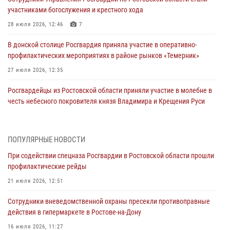
участниками богослужения и крестного хода
28 июля 2026, 12:46
7
В донской столице Росгвардия приняла участие в оперативно-
профилактических мероприятиях в районе рынков «Темерник»
27 июля 2026, 12:35
Росгвардейцы из Ростовской области приняли участие в молебне в
честь небесного покровителя князя Владимира и Крещения Руси
27 июля 2026, 10:08
При содействии спецназа Росгвардии в Ростовской области прошли
ПОПУЛЯРНЫЕ НОВОСТИ
профилактические рейды
При содействии спецназа Росгвардии в Ростовской области прошли
21 июля 2026, 12:51
профилактические рейды
В Ростовской области экипаж вневедомственной охраны задержал
21 июля 2026, 12:51
нетрезвого посетителя городского пляжа за хулиганство
Сотрудники вневедомственной охраны пресекли противоправные
17 июля 2026, 07:24
действия в гипермаркете в Ростове-на-Дону
Сотрудники вневедомственной охраны пресекли противоправные
16 июля 2026, 11:27