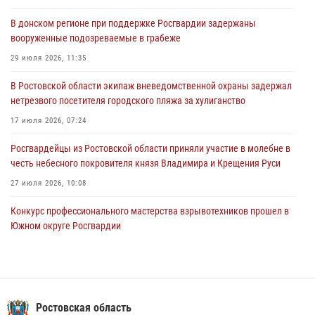
действия в гипермаркете в Ростове-на-Дону
В донском регионе при поддержке Росгвардии задержаны
16 июля 2026, 11:27
вооруженные подозреваемые в грабеже
Конкурс профессионального мастерства взрывотехников прошел в
29 июля 2026, 11:35
Южном округе Росгвардии
В Ростовской области экипаж вневедомственной охраны задержал
15 июля 2026, 06:39
2
нетрезвого посетителя городского пляжа за хулиганство
17 июля 2026, 07:24
Росгвардейцы из Ростовской области приняли участие в молебне в
честь небесного покровителя князя Владимира и Крещения Руси
27 июля 2026, 10:08
Конкурс профессионального мастерства взрывотехников прошел в
Южном округе Росгвардии
15 июля 2026, 06:39
2
В Ростовской области при силовой поддержке Росгвардии
задержаны подозреваемые в переделке оружия для дальнейшей
продажи
Ростовская область