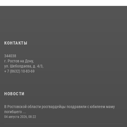
Конкурс профессионального мастерства взрывотехников прошел в
Южном округе Росгвардии
15 июля 2026, 06:39
2
В Ростовской области при силовой поддержке Росгвардии
задержаны подозреваемые в переделке оружия для дальнейшей
продажи
КОНТАКТЫ
13 июля 2026, 10:22
344038
В Ростовской области сотрудники Росгвардии познакомили
г. Ростов на Дону,
воспитанников детского сада со своей службой
ул. Шеболдаева, д. 4/3,
+ 7 (8632) 10-83-69
09 июля 2026, 13:58
НОВОСТИ
В Ростовской области росгвардейцы поздравили с юбилеем маму
погибшего ...
04 августа 2026, 08:22