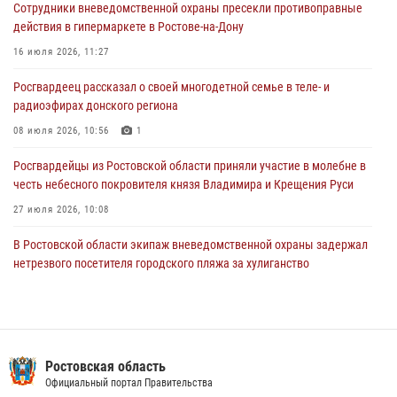
Сотрудники вневедомственной охраны пресекли противоправные
16 июля 2026, 11:27
действия в гипермаркете в Ростове-на-Дону
Конкурс профессионального мастерства взрывотехников прошел в
16 июля 2026, 11:27
Южном округе Росгвардии
Росгвардеец рассказал о своей многодетной семье в теле- и
15 июля 2026, 06:39
2
радиоэфирах донского региона
08 июля 2026, 10:56
1
Росгвардейцы из Ростовской области приняли участие в молебне в
честь небесного покровителя князя Владимира и Крещения Руси
27 июля 2026, 10:08
В Ростовской области экипаж вневедомственной охраны задержал
нетрезвого посетителя городского пляжа за хулиганство
17 июля 2026, 07:24
В донском регионе при поддержке Росгвардии задержаны
вооруженные подозреваемые в грабеже
Ростовская область
29 июля 2026, 11:35
Официальный портал Правительства