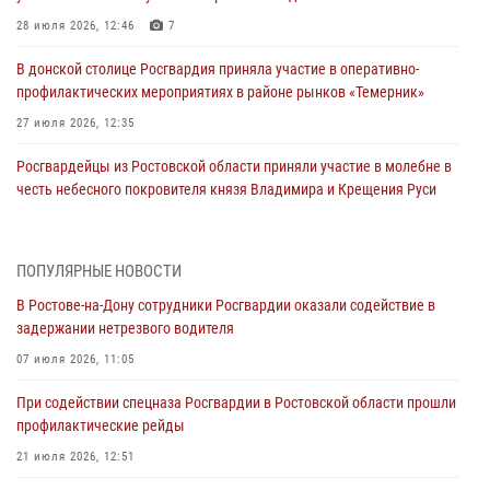
28 июля 2026, 12:46
7
В донской столице Росгвардия приняла участие в оперативно-
профилактических мероприятиях в районе рынков «Темерник»
27 июля 2026, 12:35
Росгвардейцы из Ростовской области приняли участие в молебне в
честь небесного покровителя князя Владимира и Крещения Руси
27 июля 2026, 10:08
При содействии спецназа Росгвардии в Ростовской области прошли
ПОПУЛЯРНЫЕ НОВОСТИ
профилактические рейды
В Ростове-на-Дону сотрудники Росгвардии оказали содействие в
21 июля 2026, 12:51
задержании нетрезвого водителя
В Ростовской области экипаж вневедомственной охраны задержал
07 июля 2026, 11:05
нетрезвого посетителя городского пляжа за хулиганство
При содействии спецназа Росгвардии в Ростовской области прошли
17 июля 2026, 07:24
профилактические рейды
Сотрудники вневедомственной охраны пресекли противоправные
21 июля 2026, 12:51
действия в гипермаркете в Ростове-на-Дону