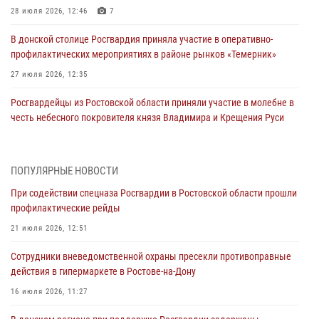
28 июля 2026, 12:46
7
В донской столице Росгвардия приняла участие в оперативно-
профилактических мероприятиях в районе рынков «Темерник»
27 июля 2026, 12:35
Росгвардейцы из Ростовской области приняли участие в молебне в
честь небесного покровителя князя Владимира и Крещения Руси
27 июля 2026, 10:08
При содействии спецназа Росгвардии в Ростовской области прошли
ПОПУЛЯРНЫЕ НОВОСТИ
профилактические рейды
При содействии спецназа Росгвардии в Ростовской области прошли
21 июля 2026, 12:51
профилактические рейды
В Ростовской области экипаж вневедомственной охраны задержал
21 июля 2026, 12:51
нетрезвого посетителя городского пляжа за хулиганство
Сотрудники вневедомственной охраны пресекли противоправные
17 июля 2026, 07:24
действия в гипермаркете в Ростове-на-Дону
Сотрудники вневедомственной охраны пресекли противоправные
16 июля 2026, 11:27
действия в гипермаркете в Ростове-на-Дону