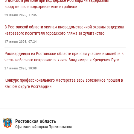
В донском регионе при поддержке Росгвардии задержаны
16 июля 2026, 11:27
вооруженные подозреваемые в грабеже
Конкурс профессионального мастерства взрывотехников прошел в
29 июля 2026, 11:35
Южном округе Росгвардии
В Ростовской области экипаж вневедомственной охраны задержал
15 июля 2026, 06:39
2
нетрезвого посетителя городского пляжа за хулиганство
17 июля 2026, 07:24
Росгвардейцы из Ростовской области приняли участие в молебне в
честь небесного покровителя князя Владимира и Крещения Руси
27 июля 2026, 10:08
Конкурс профессионального мастерства взрывотехников прошел в
Южном округе Росгвардии
15 июля 2026, 06:39
2
В Ростовской области при силовой поддержке Росгвардии
задержаны подозреваемые в переделке оружия для дальнейшей
продажи
Ростовская область
Официальный портал Правительства
13 июля 2026, 10:22