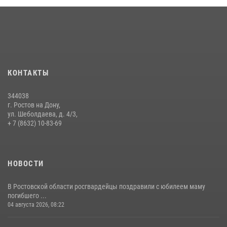
Сотрудники Управления Росгвардии по Ростовской области стали
участниками богослужения и крестного хода
28 июля 2026, 12:46
7
В донской столице Росгвардия приняла участие в оперативно-
профилактических мероприятиях в районе рынков «Темерник»
КОНТАКТЫ
27 июля 2026, 12:35
344038
Сотрудники вневедомственной охраны Росгвардии устранили
г. Ростов на Дону,
последствия урагана в Ростовской области
ул. Шеболдаева, д. 4/3,
+ 7 (8632) 10-83-69
29 июля 2026, 08:34
НОВОСТИ
В Ростовской области росгвардейцы поздравили с юбилеем маму
погибшего ...
04 августа 2026, 08:22