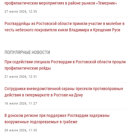
профилактических мероприятиях в районе рынков «Темерник»
27 июля 2026, 12:35
Росгвардейцы из Ростовской области приняли участие в молебне в
честь небесного покровителя князя Владимира и Крещения Руси
27 июля 2026, 10:08
При содействии спецназа Росгвардии в Ростовской области прошли
ПОПУЛЯРНЫЕ НОВОСТИ
профилактические рейды
При содействии спецназа Росгвардии в Ростовской области прошли
21 июля 2026, 12:51
профилактические рейды
В Ростовской области экипаж вневедомственной охраны задержал
21 июля 2026, 12:51
нетрезвого посетителя городского пляжа за хулиганство
Сотрудники вневедомственной охраны пресекли противоправные
17 июля 2026, 07:24
действия в гипермаркете в Ростове-на-Дону
Сотрудники вневедомственной охраны пресекли противоправные
16 июля 2026, 11:27
действия в гипермаркете в Ростове-на-Дону
В донском регионе при поддержке Росгвардии задержаны
16 июля 2026, 11:27
вооруженные подозреваемые в грабеже
Конкурс профессионального мастерства взрывотехников прошел в
29 июля 2026, 11:35