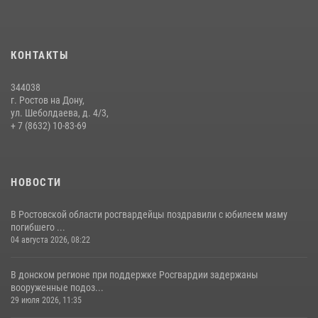
09 июля 2026, 13:58
Сотрудники Управления Росгвардии по Ростовской области стали
участниками богослужения и крестного хода
КОНТАКТЫ
28 июля 2026, 12:46
7
344038
В донской столице Росгвардия приняла участие в оперативно-
г. Ростов на Дону,
профилактических мероприятиях в районе рынков «Темерник»
ул. Шеболдаева, д. 4/3,
+ 7 (8632) 10-83-69
27 июля 2026, 12:35
НОВОСТИ
В Ростовской области росгвардейцы поздравили с юбилеем маму
погибшего ...
04 августа 2026, 08:22
В донском регионе при поддержке Росгвардии задержаны
вооруженные подоз...
29 июля 2026, 11:35