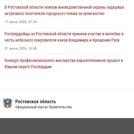
Южном округе Росгвардии
В Ростовской области экипаж вневедомственной охраны задержал
15 июля 2026, 06:39
2
нетрезвого посетителя городского пляжа за хулиганство
17 июля 2026, 07:24
Росгвардейцы из Ростовской области приняли участие в молебне в
честь небесного покровителя князя Владимира и Крещения Руси
27 июля 2026, 10:08
Конкурс профессионального мастерства взрывотехников прошел в
Южном округе Росгвардии
15 июля 2026, 06:39
2
В Ростовской области при силовой поддержке Росгвардии
задержаны подозреваемые в переделке оружия для дальнейшей
продажи
Ростовская область
Официальный портал Правительства
13 июля 2026, 10:22
В Ростовской области сотрудники Росгвардии познакомили
воспитанников детского сада со своей службой