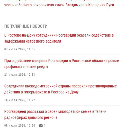
честь небесного покровителя князя Владимира и Крещения Руси
27 июля 2026, 10:08
При содействии спецназа Росгвардии в Ростовской области прошли
ПОПУЛЯРНЫЕ НОВОСТИ
профилактические рейды
В Ростове-на-Дону сотрудники Росгвардии оказали содействие в
21 июля 2026, 12:51
задержании нетрезвого водителя
В Ростовской области экипаж вневедомственной охраны задержал
07 июля 2026, 11:05
нетрезвого посетителя городского пляжа за хулиганство
При содействии спецназа Росгвардии в Ростовской области прошли
17 июля 2026, 07:24
профилактические рейды
Сотрудники вневедомственной охраны пресекли противоправные
21 июля 2026, 12:51
действия в гипермаркете в Ростове-на-Дону
Сотрудники вневедомственной охраны пресекли противоправные
16 июля 2026, 11:27
действия в гипермаркете в Ростове-на-Дону
Конкурс профессионального мастерства взрывотехников прошел в
16 июля 2026, 11:27
Южном округе Росгвардии
Росгвардеец рассказал о своей многодетной семье в теле- и
15 июля 2026, 06:39
2
радиоэфирах донского региона
08 июля 2026, 10:56
1