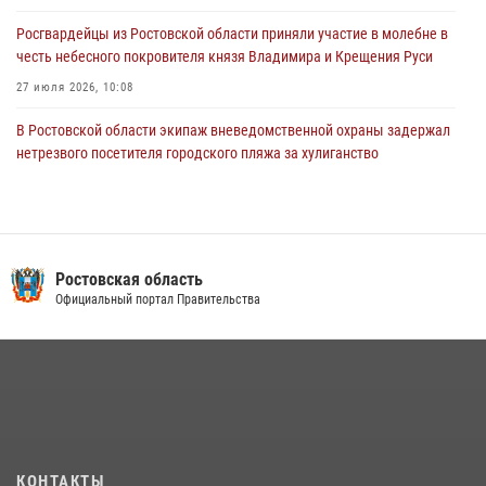
Росгвардейцы из Ростовской области приняли участие в молебне в
честь небесного покровителя князя Владимира и Крещения Руси
27 июля 2026, 10:08
В Ростовской области экипаж вневедомственной охраны задержал
нетрезвого посетителя городского пляжа за хулиганство
17 июля 2026, 07:24
В донском регионе при поддержке Росгвардии задержаны
вооруженные подозреваемые в грабеже
Ростовская область
29 июля 2026, 11:35
Официальный портал Правительства
Конкурс профессионального мастерства взрывотехников прошел в
Южном округе Росгвардии
15 июля 2026, 06:39
2
В Ростовской области при силовой поддержке Росгвардии
задержаны подозреваемые в переделке оружия для дальнейшей
продажи
КОНТАКТЫ