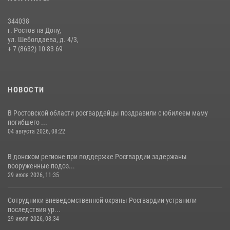
13 июля 2026, 10:22
344038
В Ростовской области сотрудники Росгвардии познакомили
г. Ростов на Дону,
воспитанников детского сада со своей службой
ул. Шеболдаева, д. 4/3,
+ 7 (8632) 10-83-69
09 июля 2026, 13:58
НОВОСТИ
В Ростовской области росгвардейцы поздравили с юбилеем маму
погибшего ...
04 августа 2026, 08:22
В донском регионе при поддержке Росгвардии задержаны
вооруженные подоз...
29 июля 2026, 11:35
Сотрудники вневедомственной охраны Росгвардии устранили
последствия ур...
29 июля 2026, 08:34