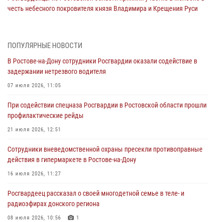
честь небесного покровителя князя Владимира и Крещения Руси
27 июля 2026, 10:08
При содействии спецназа Росгвардии в Ростовской области прошли
ПОПУЛЯРНЫЕ НОВОСТИ
профилактические рейды
В Ростове-на-Дону сотрудники Росгвардии оказали содействие в
21 июля 2026, 12:51
задержании нетрезвого водителя
В Ростовской области экипаж вневедомственной охраны задержал
07 июля 2026, 11:05
нетрезвого посетителя городского пляжа за хулиганство
При содействии спецназа Росгвардии в Ростовской области прошли
17 июля 2026, 07:24
профилактические рейды
Сотрудники вневедомственной охраны пресекли противоправные
21 июля 2026, 12:51
действия в гипермаркете в Ростове-на-Дону
Сотрудники вневедомственной охраны пресекли противоправные
16 июля 2026, 11:27
действия в гипермаркете в Ростове-на-Дону
Конкурс профессионального мастерства взрывотехников прошел в
16 июля 2026, 11:27
Южном округе Росгвардии
Росгвардеец рассказал о своей многодетной семье в теле- и
15 июля 2026, 06:39
2
радиоэфирах донского региона
08 июля 2026, 10:56
1