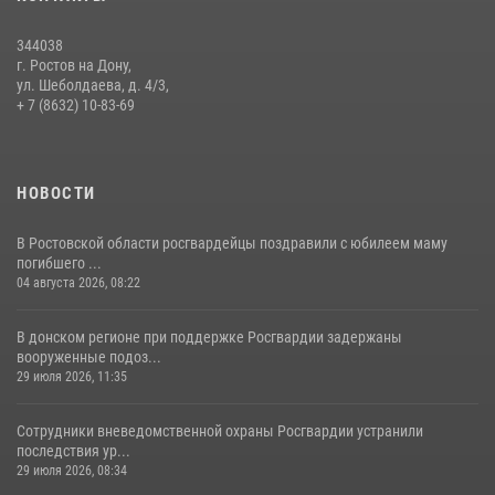
13 июля 2026, 10:22
344038
В Ростовской области сотрудники Росгвардии познакомили
г. Ростов на Дону,
воспитанников детского сада со своей службой
ул. Шеболдаева, д. 4/3,
+ 7 (8632) 10-83-69
09 июля 2026, 13:58
НОВОСТИ
В Ростовской области росгвардейцы поздравили с юбилеем маму
погибшего ...
04 августа 2026, 08:22
В донском регионе при поддержке Росгвардии задержаны
вооруженные подоз...
29 июля 2026, 11:35
Сотрудники вневедомственной охраны Росгвардии устранили
последствия ур...
29 июля 2026, 08:34