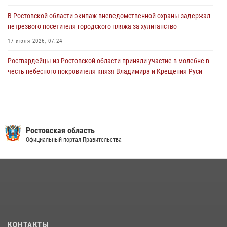
В Ростовской области экипаж вневедомственной охраны задержал
нетрезвого посетителя городского пляжа за хулиганство
17 июля 2026, 07:24
Росгвардейцы из Ростовской области приняли участие в молебне в
честь небесного покровителя князя Владимира и Крещения Руси
27 июля 2026, 10:08
В донском регионе при поддержке Росгвардии задержаны
вооруженные подозреваемые в грабеже
Ростовская область
29 июля 2026, 11:35
Официальный портал Правительства
Конкурс профессионального мастерства взрывотехников прошел в
Южном округе Росгвардии
15 июля 2026, 06:39
2
В Ростовской области при силовой поддержке Росгвардии
задержаны подозреваемые в переделке оружия для дальнейшей
продажи
КОНТАКТЫ