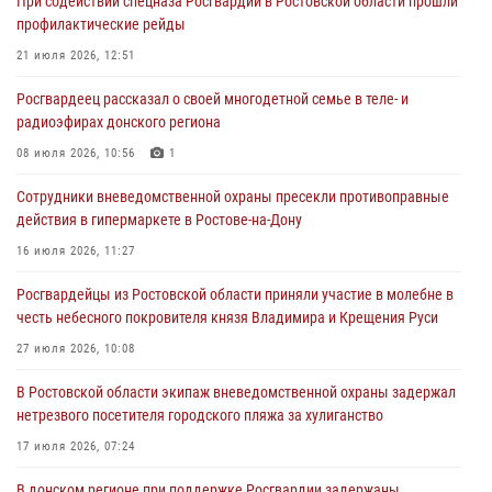
При содействии спецназа Росгвардии в Ростовской области прошли
21 июля 2026, 12:51
профилактические рейды
В Ростовской области экипаж вневедомственной охраны задержал
21 июля 2026, 12:51
нетрезвого посетителя городского пляжа за хулиганство
Росгвардеец рассказал о своей многодетной семье в теле- и
17 июля 2026, 07:24
радиоэфирах донского региона
Сотрудники вневедомственной охраны пресекли противоправные
08 июля 2026, 10:56
1
действия в гипермаркете в Ростове-на-Дону
Сотрудники вневедомственной охраны пресекли противоправные
16 июля 2026, 11:27
действия в гипермаркете в Ростове-на-Дону
Конкурс профессионального мастерства взрывотехников прошел в
16 июля 2026, 11:27
Южном округе Росгвардии
Росгвардейцы из Ростовской области приняли участие в молебне в
15 июля 2026, 06:39
2
честь небесного покровителя князя Владимира и Крещения Руси
27 июля 2026, 10:08
В Ростовской области экипаж вневедомственной охраны задержал
нетрезвого посетителя городского пляжа за хулиганство
17 июля 2026, 07:24
В донском регионе при поддержке Росгвардии задержаны