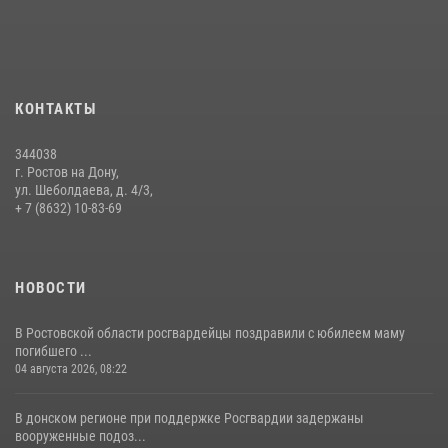
продажи
13 июля 2026, 10:22
В Ростовской области сотрудники Росгвардии познакомили
воспитанников детского сада со своей службой
КОНТАКТЫ
09 июля 2026, 13:58
344038
Сотрудники Управления Росгвардии по Ростовской области стали
г. Ростов на Дону,
участниками богослужения и крестного хода
ул. Шеболдаева, д. 4/3,
+ 7 (8632) 10-83-69
28 июля 2026, 12:46
7
НОВОСТИ
В Ростовской области росгвардейцы поздравили с юбилеем маму
погибшего ...
04 августа 2026, 08:22
В донском регионе при поддержке Росгвардии задержаны
вооруженные подоз...