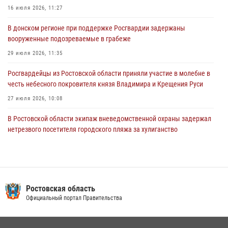
Конкурс профессионального мастерства взрывотехников прошел в
16 июля 2026, 11:27
Южном округе Росгвардии
В донском регионе при поддержке Росгвардии задержаны
15 июля 2026, 06:39
2
вооруженные подозреваемые в грабеже
29 июля 2026, 11:35
Росгвардейцы из Ростовской области приняли участие в молебне в
честь небесного покровителя князя Владимира и Крещения Руси
27 июля 2026, 10:08
В Ростовской области экипаж вневедомственной охраны задержал
нетрезвого посетителя городского пляжа за хулиганство
17 июля 2026, 07:24
Конкурс профессионального мастерства взрывотехников прошел в
Южном округе Росгвардии
Ростовская область
15 июля 2026, 06:39
2
Официальный портал Правительства
В Ростовской области при силовой поддержке Росгвардии
задержаны подозреваемые в переделке оружия для дальнейшей