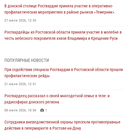
В донской столице Росгвардия приняла участие в оперативно-
профилактических мероприятиях в районе рынков «Темерник»
27 июля 2026, 12:35
Росгвардейцы из Ростовской области приняли участие в молебне в
честь небесного покровителя князя Владимира и Крещения Руси
27 июля 2026, 10:08
При содействии спецназа Росгвардии в Ростовской области прошли
ПОПУЛЯРНЫЕ НОВОСТИ
профилактические рейды
При содействии спецназа Росгвардии в Ростовской области прошли
21 июля 2026, 12:51
профилактические рейды
В Ростовской области экипаж вневедомственной охраны задержал
21 июля 2026, 12:51
нетрезвого посетителя городского пляжа за хулиганство
Росгвардеец рассказал о своей многодетной семье в теле- и
17 июля 2026, 07:24
радиоэфирах донского региона
Сотрудники вневедомственной охраны пресекли противоправные
08 июля 2026, 10:56
1
действия в гипермаркете в Ростове-на-Дону
Сотрудники вневедомственной охраны пресекли противоправные
16 июля 2026, 11:27
действия в гипермаркете в Ростове-на-Дону