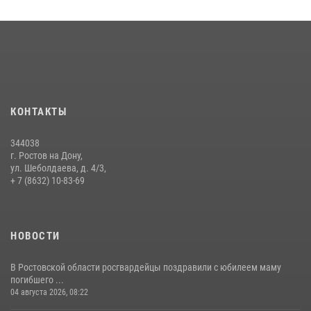
Конкурс профессионального мастерства взрывотехников прошел в
Южном округе Росгвардии
15 июля 2026, 06:39
2
В Ростовской области при силовой поддержке Росгвардии
задержаны подозреваемые в переделке оружия для дальнейшей
продажи
КОНТАКТЫ
13 июля 2026, 10:22
344038
В Ростовской области сотрудники Росгвардии познакомили
г. Ростов на Дону,
воспитанников детского сада со своей службой
ул. Шеболдаева, д. 4/3,
+ 7 (8632) 10-83-69
09 июля 2026, 13:58
НОВОСТИ
В Ростовской области росгвардейцы поздравили с юбилеем маму
погибшего ...
04 августа 2026, 08:22