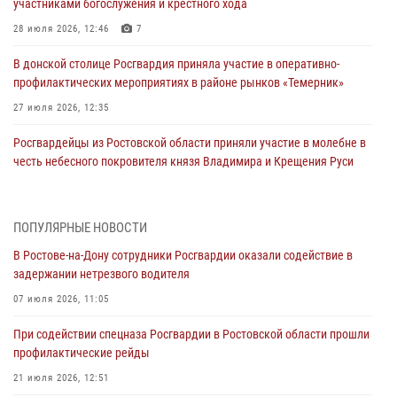
участниками богослужения и крестного хода
28 июля 2026, 12:46
7
В донской столице Росгвардия приняла участие в оперативно-
профилактических мероприятиях в районе рынков «Темерник»
27 июля 2026, 12:35
Росгвардейцы из Ростовской области приняли участие в молебне в
честь небесного покровителя князя Владимира и Крещения Руси
27 июля 2026, 10:08
При содействии спецназа Росгвардии в Ростовской области прошли
ПОПУЛЯРНЫЕ НОВОСТИ
профилактические рейды
В Ростове-на-Дону сотрудники Росгвардии оказали содействие в
21 июля 2026, 12:51
задержании нетрезвого водителя
В Ростовской области экипаж вневедомственной охраны задержал
07 июля 2026, 11:05
нетрезвого посетителя городского пляжа за хулиганство
При содействии спецназа Росгвардии в Ростовской области прошли
17 июля 2026, 07:24
профилактические рейды
Сотрудники вневедомственной охраны пресекли противоправные
21 июля 2026, 12:51