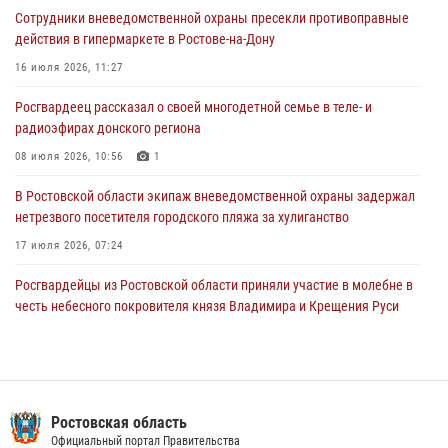
действия в гипермаркете в Ростове-на-Дону
Сотрудники вневедомственной охраны пресекли противоправные
16 июля 2026, 11:27
действия в гипермаркете в Ростове-на-Дону
Конкурс профессионального мастерства взрывотехников прошел в
16 июля 2026, 11:27
Южном округе Росгвардии
Росгвардеец рассказал о своей многодетной семье в теле- и
15 июля 2026, 06:39
2
радиоэфирах донского региона
08 июля 2026, 10:56
1
В Ростовской области экипаж вневедомственной охраны задержал
нетрезвого посетителя городского пляжа за хулиганство
17 июля 2026, 07:24
Росгвардейцы из Ростовской области приняли участие в молебне в
честь небесного покровителя князя Владимира и Крещения Руси
27 июля 2026, 10:08
В донском регионе при поддержке Росгвардии задержаны
вооруженные подозреваемые в грабеже
Ростовская область
29 июля 2026, 11:35
Официальный портал Правительства