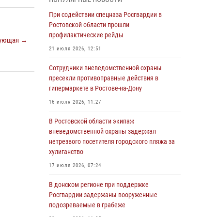
Росгвардейцы из Ростовской области
При содействии спецназа Росгвардии в
приняли участие в молебне в честь небесного
Ростовской области прошли
покровителя князя Владимира и Крещения
профилактические рейды
ующая →
Руси
21 июля 2026, 12:51
27 июля 2026, 10:08
Сотрудники вневедомственной охраны
При содействии спецназа Росгвардии в
пресекли противоправные действия в
Ростовской области прошли
гипермаркете в Ростове-на-Дону
профилактические рейды
16 июля 2026, 11:27
21 июля 2026, 12:51
В Ростовской области экипаж
В Ростовской области экипаж
вневедомственной охраны задержал
вневедомственной охраны задержал
нетрезвого посетителя городского пляжа за
нетрезвого посетителя городского пляжа за
хулиганство
хулиганство
17 июля 2026, 07:24
17 июля 2026, 07:24
В донском регионе при поддержке
Сотрудники вневедомственной охраны
Росгвардии задержаны вооруженные
пресекли противоправные действия в
подозреваемые в грабеже
гипермаркете в Ростове-на-Дону