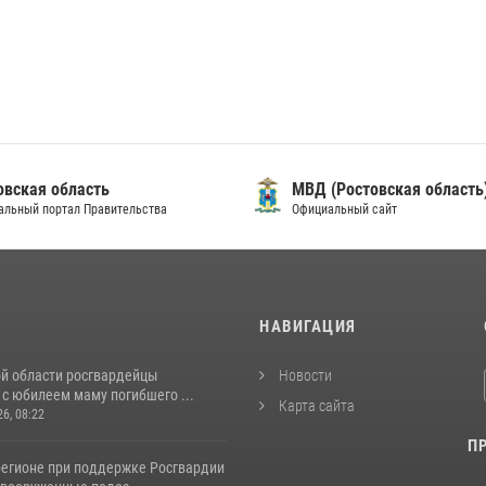
овская область
МВД (Ростовская область
альный портал Правительства
Официальный сайт
И
НАВИГАЦИЯ
ой области росгвардейцы
Новости
с юбилеем маму погибшего ...
Карта сайта
26, 08:22
П
регионе при поддержке Росгвардии