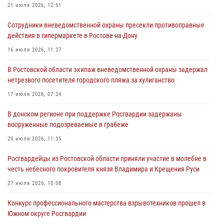
В Ростовской области экипаж вневедомственной охраны задержал
21 июля 2026, 12:51
нетрезвого посетителя городского пляжа за хулиганство
Сотрудники вневедомственной охраны пресекли противоправные
17 июля 2026, 07:24
действия в гипермаркете в Ростове-на-Дону
Сотрудники вневедомственной охраны пресекли противоправные
16 июля 2026, 11:27
действия в гипермаркете в Ростове-на-Дону
В Ростовской области экипаж вневедомственной охраны задержал
16 июля 2026, 11:27
нетрезвого посетителя городского пляжа за хулиганство
Конкурс профессионального мастерства взрывотехников прошел в
17 июля 2026, 07:24
Южном округе Росгвардии
В донском регионе при поддержке Росгвардии задержаны
15 июля 2026, 06:39
2
вооруженные подозреваемые в грабеже
29 июля 2026, 11:35
Росгвардейцы из Ростовской области приняли участие в молебне в
честь небесного покровителя князя Владимира и Крещения Руси
27 июля 2026, 10:08
Конкурс профессионального мастерства взрывотехников прошел в
Южном округе Росгвардии