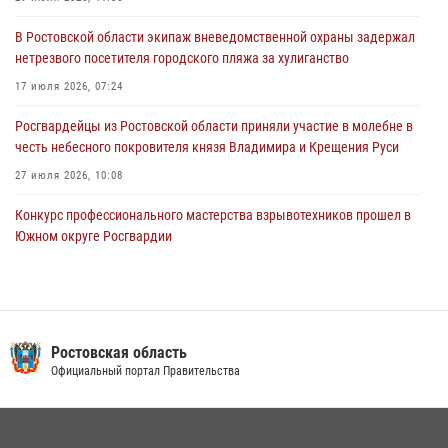
Южном округе Росгвардии
В Ростовской области экипаж вневедомственной охраны задержал
15 июля 2026, 06:39
2
нетрезвого посетителя городского пляжа за хулиганство
17 июля 2026, 07:24
Росгвардейцы из Ростовской области приняли участие в молебне в
честь небесного покровителя князя Владимира и Крещения Руси
27 июля 2026, 10:08
Конкурс профессионального мастерства взрывотехников прошел в
Южном округе Росгвардии
15 июля 2026, 06:39
2
В Ростовской области при силовой поддержке Росгвардии
задержаны подозреваемые в переделке оружия для дальнейшей
продажи
Ростовская область
Официальный портал Правительства
13 июля 2026, 10:22
В Ростовской области сотрудники Росгвардии познакомили
воспитанников детского сада со своей службой