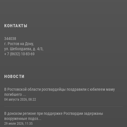
09 июля 2026, 13:58
Сотрудники Управления Росгвардии по Ростовской области стали
участниками богослужения и крестного хода
КОНТАКТЫ
28 июля 2026, 12:46
7
344038
В донской столице Росгвардия приняла участие в оперативно-
г. Ростов на Дону,
профилактических мероприятиях в районе рынков «Темерник»
ул. Шеболдаева, д. 4/3,
+ 7 (8632) 10-83-69
27 июля 2026, 12:35
НОВОСТИ
В Ростовской области росгвардейцы поздравили с юбилеем маму
погибшего ...
04 августа 2026, 08:22
В донском регионе при поддержке Росгвардии задержаны
вооруженные подоз...
29 июля 2026, 11:35