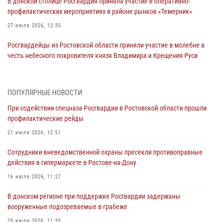
В донской столице Росгвардия приняла участие в оперативно-
профилактических мероприятиях в районе рынков «Темерник»
27 июля 2026, 12:35
Росгвардейцы из Ростовской области приняли участие в молебне в
честь небесного покровителя князя Владимира и Крещения Руси
27 июля 2026, 10:08
При содействии спецназа Росгвардии в Ростовской области прошли
ПОПУЛЯРНЫЕ НОВОСТИ
профилактические рейды
При содействии спецназа Росгвардии в Ростовской области прошли
21 июля 2026, 12:51
профилактические рейды
В Ростовской области экипаж вневедомственной охраны задержал
21 июля 2026, 12:51
нетрезвого посетителя городского пляжа за хулиганство
Сотрудники вневедомственной охраны пресекли противоправные
17 июля 2026, 07:24
действия в гипермаркете в Ростове-на-Дону
Сотрудники вневедомственной охраны пресекли противоправные
16 июля 2026, 11:27
действия в гипермаркете в Ростове-на-Дону
В донском регионе при поддержке Росгвардии задержаны
16 июля 2026, 11:27
вооруженные подозреваемые в грабеже
Конкурс профессионального мастерства взрывотехников прошел в
29 июля 2026, 11:35