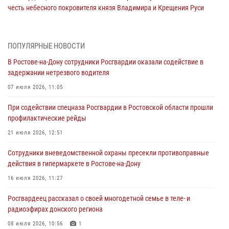
честь небесного покровителя князя Владимира и Крещения Руси
27 июля 2026, 10:08
При содействии спецназа Росгвардии в Ростовской области прошли
ПОПУЛЯРНЫЕ НОВОСТИ
профилактические рейды
В Ростове-на-Дону сотрудники Росгвардии оказали содействие в
21 июля 2026, 12:51
задержании нетрезвого водителя
В Ростовской области экипаж вневедомственной охраны задержал
07 июля 2026, 11:05
нетрезвого посетителя городского пляжа за хулиганство
При содействии спецназа Росгвардии в Ростовской области прошли
17 июля 2026, 07:24
профилактические рейды
Сотрудники вневедомственной охраны пресекли противоправные
21 июля 2026, 12:51
действия в гипермаркете в Ростове-на-Дону
Сотрудники вневедомственной охраны пресекли противоправные
16 июля 2026, 11:27
действия в гипермаркете в Ростове-на-Дону
Конкурс профессионального мастерства взрывотехников прошел в
16 июля 2026, 11:27
Южном округе Росгвардии
Росгвардеец рассказал о своей многодетной семье в теле- и
15 июля 2026, 06:39
2
радиоэфирах донского региона
08 июля 2026, 10:56
1