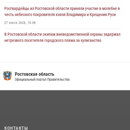
Росгвардейцы из Ростовской области приняли участие в молебне в
честь небесного покровителя князя Владимира и Крещения Руси
27 июля 2026, 10:08
В Ростовской области экипаж вневедомственной охраны задержал
нетрезвого посетителя городского пляжа за хулиганство
17 июля 2026, 07:24
В донском регионе при поддержке Росгвардии задержаны
вооруженные подозреваемые в грабеже
Ростовская область
29 июля 2026, 11:35
Официальный портал Правительства
Конкурс профессионального мастерства взрывотехников прошел в
Южном округе Росгвардии
15 июля 2026, 06:39
2
В Ростовской области при силовой поддержке Росгвардии
задержаны подозреваемые в переделке оружия для дальнейшей
продажи
КОНТАКТЫ