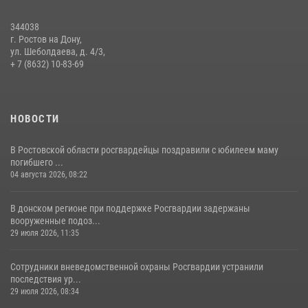
13 июля 2026, 10:22
344038
В Ростовской области сотрудники Росгвардии познакомили
г. Ростов на Дону,
воспитанников детского сада со своей службой
ул. Шеболдаева, д. 4/3,
+ 7 (8632) 10-83-69
09 июля 2026, 13:58
НОВОСТИ
В Ростовской области росгвардейцы поздравили с юбилеем маму
погибшего ...
04 августа 2026, 08:22
В донском регионе при поддержке Росгвардии задержаны
вооруженные подоз...
29 июля 2026, 11:35
Сотрудники вневедомственной охраны Росгвардии устранили
последствия ур...
29 июля 2026, 08:34