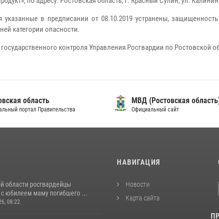
укт», по адресу: Ростовская область, г. Красный Сулин, ул. Калинина
ия указанные в предписании от 08.10.2019 устранены, защищенност
ней категории опасности.
 государственного контроля Управления Росгвардии по Ростовской о
овская область
МВД (Ростовская область
альный портал Правительства
Официальный сайт
И
НАВИГАЦИЯ
ой области росгвардейцы
Новости
с юбилеем маму погибшего ...
Карта сайта
26, 08:22
П