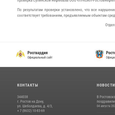
проверка Сулинской нефтебазы ООО «ЛУКОЙЛ-Ростовнефтепрод
По результатам проверки установлено, что все нарушен
соответствует требованиям, предъявляемым объектам сред
Отдел
Росгвардия
Рост
Официальный сайт
Офици
КОНТАКТЫ
НОВОСТ
344038
В Ростовск
г. Ростов на Дону,
поздравили 
ул. Шеболдаева, д. 4/3,
04 августа 20
+ 7 (8632) 10-83-69