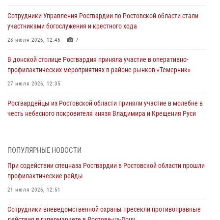
Сотрудники Управления Росгвардии по Ростовской области стали
участниками богослужения и крестного хода
28 июля 2026, 12:46
7
В донской столице Росгвардия приняла участие в оперативно-
профилактических мероприятиях в районе рынков «Темерник»
27 июля 2026, 12:35
Росгвардейцы из Ростовской области приняли участие в молебне в
честь небесного покровителя князя Владимира и Крещения Руси
27 июля 2026, 10:08
При содействии спецназа Росгвардии в Ростовской области прошли
ПОПУЛЯРНЫЕ НОВОСТИ
профилактические рейды
При содействии спецназа Росгвардии в Ростовской области прошли
21 июля 2026, 12:51
профилактические рейды
В Ростовской области экипаж вневедомственной охраны задержал
21 июля 2026, 12:51
нетрезвого посетителя городского пляжа за хулиганство
Сотрудники вневедомственной охраны пресекли противоправные
17 июля 2026, 07:24
действия в гипермаркете в Ростове-на-Дону