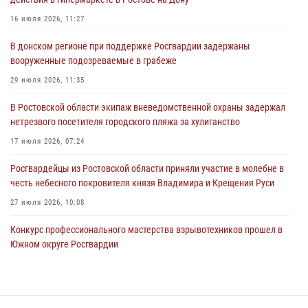
Сотрудники вневедомственной охраны пресекли противоправные
16 июля 2026, 11:27
действия в гипермаркете в Ростове-на-Дону
В донском регионе при поддержке Росгвардии задержаны
16 июля 2026, 11:27
вооруженные подозреваемые в грабеже
Конкурс профессионального мастерства взрывотехников прошел в
29 июля 2026, 11:35
Южном округе Росгвардии
В Ростовской области экипаж вневедомственной охраны задержал
15 июля 2026, 06:39
2
нетрезвого посетителя городского пляжа за хулиганство
17 июля 2026, 07:24
Росгвардейцы из Ростовской области приняли участие в молебне в
честь небесного покровителя князя Владимира и Крещения Руси
27 июля 2026, 10:08
Конкурс профессионального мастерства взрывотехников прошел в
Южном округе Росгвардии
15 июля 2026, 06:39
2
В Ростовской области при силовой поддержке Росгвардии
задержаны подозреваемые в переделке оружия для дальнейшей