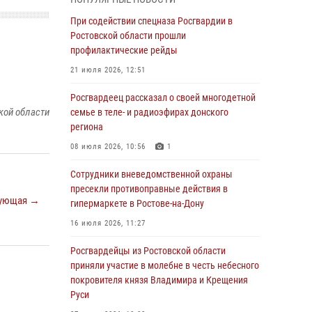
Росгвардейцы из Ростовской области
При содействии спецназа Росгвардии в
приняли участие в молебне в честь небесного
Ростовской области прошли
покровителя князя Владимира и Крещения
профилактические рейды
Руси
21 июля 2026, 12:51
27 июля 2026, 10:08
Росгвардеец рассказал о своей многодетной
При содействии спецназа Росгвардии в
кой области
семье в теле- и радиоэфирах донского
Ростовской области прошли
региона
профилактические рейды
08 июля 2026, 10:56
1
21 июля 2026, 12:51
Сотрудники вневедомственной охраны
В Ростовской области экипаж
пресекли противоправные действия в
ующая →
вневедомственной охраны задержал
гипермаркете в Ростове-на-Дону
нетрезвого посетителя городского пляжа за
16 июля 2026, 11:27
хулиганство
Росгвардейцы из Ростовской области
17 июля 2026, 07:24
приняли участие в молебне в честь небесного
Сотрудники вневедомственной охраны
покровителя князя Владимира и Крещения
пресекли противоправные действия в
Руси
гипермаркете в Ростове-на-Дону