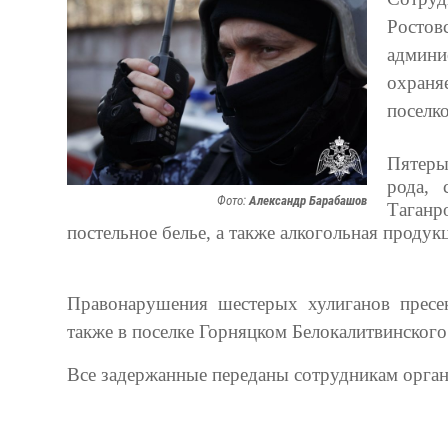
Росто
админи
охраня
поселк
Пятеры
рода, 
Фото:
Александр Барабашов
Таган
постельное белье, а также алкогольная продук
Правонарушения шестерых хулиганов пресе
также в поселке Горняцком Белокалитвинского
Все задержанные переданы сотрудникам орган