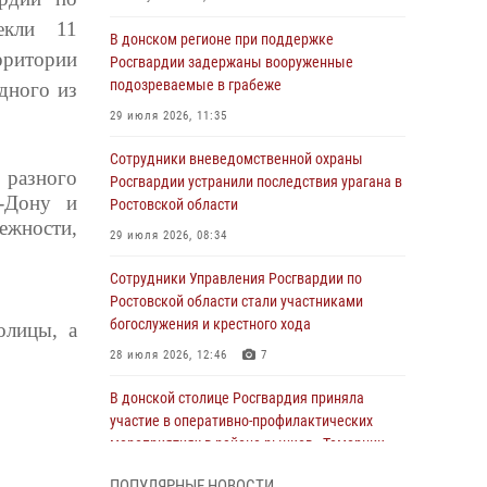
екли 11
В донском регионе при поддержке
рритории
Росгвардии задержаны вооруженные
подозреваемые в грабеже
дного из
29 июля 2026, 11:35
Сотрудники вневедомственной охраны
 разного
Росгвардии устранили последствия урагана в
а-Дону и
Ростовской области
жности,
29 июля 2026, 08:34
Сотрудники Управления Росгвардии по
Ростовской области стали участниками
богослужения и крестного хода
олицы, а
28 июля 2026, 12:46
7
В донской столице Росгвардия приняла
участие в оперативно-профилактических
мероприятиях в районе рынков «Темерник»
27 июля 2026, 12:35
ПОПУЛЯРНЫЕ НОВОСТИ