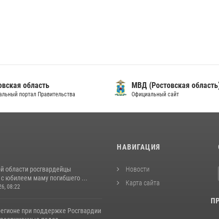
овская область
МВД (Ростовская область
альный портал Правительства
Официальный сайт
И
НАВИГАЦИЯ
ой области росгвардейцы
Новости
с юбилеем маму погибшего ...
Карта сайта
26, 08:22
П
регионе при поддержке Росгвардии