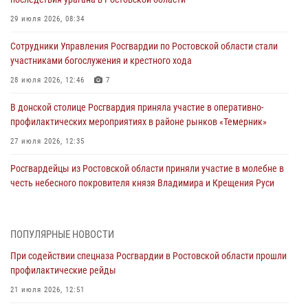
29 июля 2026, 08:34
Сотрудники Управления Росгвардии по Ростовской области стали
участниками богослужения и крестного хода
28 июля 2026, 12:46
7
В донской столице Росгвардия приняла участие в оперативно-
профилактических мероприятиях в районе рынков «Темерник»
27 июля 2026, 12:35
Росгвардейцы из Ростовской области приняли участие в молебне в
честь небесного покровителя князя Владимира и Крещения Руси
27 июля 2026, 10:08
При содействии спецназа Росгвардии в Ростовской области прошли
ПОПУЛЯРНЫЕ НОВОСТИ
профилактические рейды
При содействии спецназа Росгвардии в Ростовской области прошли
21 июля 2026, 12:51
профилактические рейды
В Ростовской области экипаж вневедомственной охраны задержал
21 июля 2026, 12:51
нетрезвого посетителя городского пляжа за хулиганство