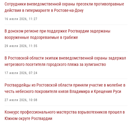
Сотрудники вневедомственной охраны пресекли противоправные
17 июля 2026, 07:24
действия в гипермаркете в Ростове-на-Дону
Сотрудники вневедомственной охраны пресекли противоправные
16 июля 2026, 11:27
действия в гипермаркете в Ростове-на-Дону
В донском регионе при поддержке Росгвардии задержаны
16 июля 2026, 11:27
вооруженные подозреваемые в грабеже
Конкурс профессионального мастерства взрывотехников прошел в
29 июля 2026, 11:35
Южном округе Росгвардии
В Ростовской области экипаж вневедомственной охраны задержал
15 июля 2026, 06:39
2
нетрезвого посетителя городского пляжа за хулиганство
17 июля 2026, 07:24
Росгвардейцы из Ростовской области приняли участие в молебне в
честь небесного покровителя князя Владимира и Крещения Руси
27 июля 2026, 10:08
Конкурс профессионального мастерства взрывотехников прошел в
Южном округе Росгвардии
15 июля 2026, 06:39
2