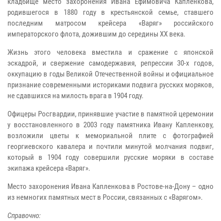
кладбище место захоронения Ивана Ефимовича Капленкова,
родившегося в 1880 году в крестьянской семье, ставшего
последним матросом крейсера «Варяг» российского
императорского флота, дожившим до середины XX века.
Жизнь этого человека вместила и сражение с японской
эскадрой, и свержение самодержавия, репрессии 30-х годов,
оккупацию в годы Великой Отечественной войны и официальное
признание современными историками подвига русских моряков,
не сдавшихся на милость врага в 1904 году.
Офицеры Росгвардии, принявшие участие в памятной церемонии
у восстановленного в 2003 году памятника Ивану Капленкову,
возложили цветы к мемориальной плите с фотографией
георгиевского кавалера и почтили минутой молчания подвиг,
который в 1904 году совершили русские моряки в составе
экипажа крейсера «Варяг».
Место захоронения Ивана Капленкова в Ростове-на-Дону – одно
из немногих памятных мест в России, связанных с «Варягом».
Справочно: