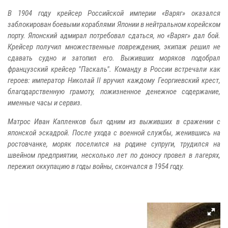
В 1904 году крейсер Российской империи «Варяг» оказался
заблокирован боевыми кораблями Японии в нейтральном корейском
порту. Японский адмирал потребовал сдаться, но «Варяг» дал бой.
Крейсер получил множественные повреждения, экипаж решил не
сдавать судно и затопил его. Выживших моряков подобрал
французский крейсер "Паскаль". Команду в России встречали как
героев: император Николай II вручил каждому Георгиевский крест,
благодарственную грамоту, пожизненное денежное содержание,
именные часы и сервиз.
Матрос Иван Капленков был одним из выживших в сражении с
японской эскадрой. После ухода с военной службы, женившись на
ростовчанке, моряк поселился на родине супруги, трудился на
швейном предприятии, несколько лет по доносу провел в лагерях,
пережил оккупацию в годы войны, скончался в 1954 году.