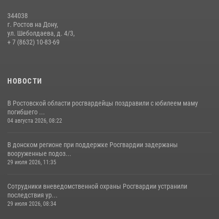
28 июля 2026, 12:46
7
344038
В донской столице Росгвардия приняла участие в оперативно-
г. Ростов на Дону,
профилактических мероприятиях в районе рынков «Темерник»
ул. Шеболдаева, д. 4/3,
+ 7 (8632) 10-83-69
27 июля 2026, 12:35
НОВОСТИ
В Ростовской области росгвардейцы поздравили с юбилеем маму
погибшего ...
04 августа 2026, 08:22
В донском регионе при поддержке Росгвардии задержаны
вооруженные подоз...
29 июля 2026, 11:35
Сотрудники вневедомственной охраны Росгвардии устранили
последствия ур...
29 июля 2026, 08:34