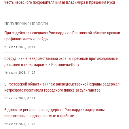
честь небесного покровителя князя Владимира и Крещения Руси
27 июля 2026, 10:08
При содействии спецназа Росгвардии в Ростовской области прошли
ПОПУЛЯРНЫЕ НОВОСТИ
профилактические рейды
При содействии спецназа Росгвардии в Ростовской области прошли
21 июля 2026, 12:51
профилактические рейды
В Ростовской области экипаж вневедомственной охраны задержал
21 июля 2026, 12:51
нетрезвого посетителя городского пляжа за хулиганство
Сотрудники вневедомственной охраны пресекли противоправные
17 июля 2026, 07:24
действия в гипермаркете в Ростове-на-Дону
Сотрудники вневедомственной охраны пресекли противоправные
16 июля 2026, 11:27
действия в гипермаркете в Ростове-на-Дону
В Ростовской области экипаж вневедомственной охраны задержал
16 июля 2026, 11:27
нетрезвого посетителя городского пляжа за хулиганство
Конкурс профессионального мастерства взрывотехников прошел в
17 июля 2026, 07:24
Южном округе Росгвардии
В донском регионе при поддержке Росгвардии задержаны
15 июля 2026, 06:39
2
вооруженные подозреваемые в грабеже
29 июля 2026, 11:35