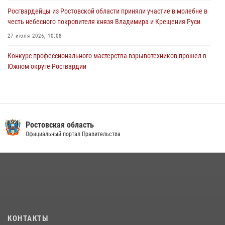
Росгвардейцы из Ростовской области приняли участие в молебне в
честь небесного покровителя князя Владимира и Крещения Руси
27 июля 2026, 10:08
Конкурс профессионального мастерства взрывотехников прошел в
Южном округе Росгвардии
15 июля 2026, 06:39
2
В Ростовской области при силовой поддержке Росгвардии
задержаны подозреваемые в переделке оружия для дальнейшей
продажи
Ростовская область
Официальный портал Правительства
13 июля 2026, 10:22
В Ростовской области сотрудники Росгвардии познакомили
воспитанников детского сада со своей службой
09 июля 2026, 13:58
Сотрудники Управления Росгвардии по Ростовской области стали
участниками богослужения и крестного хода
КОНТАКТЫ