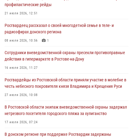
21 июля 2026, 12:51
профилактические рейды
В Ростовской области экипаж вневедомственной охраны задержал
21 июля 2026, 12:51
нетрезвого посетителя городского пляжа за хулиганство
Росгвардеец рассказал о своей многодетной семье в теле- и
17 июля 2026, 07:24
радиоэфирах донского региона
Сотрудники вневедомственной охраны пресекли противоправные
08 июля 2026, 10:56
1
действия в гипермаркете в Ростове-на-Дону
Сотрудники вневедомственной охраны пресекли противоправные
16 июля 2026, 11:27
действия в гипермаркете в Ростове-на-Дону
Конкурс профессионального мастерства взрывотехников прошел в
16 июля 2026, 11:27
Южном округе Росгвардии
Росгвардейцы из Ростовской области приняли участие в молебне в
15 июля 2026, 06:39
2
честь небесного покровителя князя Владимира и Крещения Руси
27 июля 2026, 10:08
В Ростовской области экипаж вневедомственной охраны задержал
нетрезвого посетителя городского пляжа за хулиганство
17 июля 2026, 07:24
В донском регионе при поддержке Росгвардии задержаны