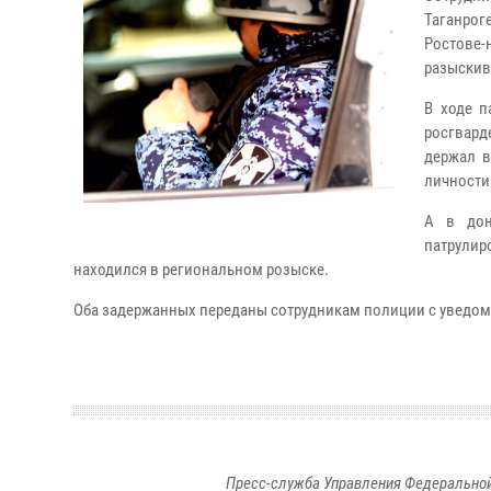
Таганрог
Ростове
разыскив
В ходе п
росгвард
держал в
личности
А в дон
патрулир
находился в региональном розыске.
Оба задержанных переданы сотрудникам полиции с уведо
Пресс-служба Управления Федеральной