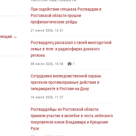
Росгвардейцы из Ростовской области
При содействии спецназа Росгвардии в
приняли участие в молебне в честь небесного
Ростовской области прошли
покровителя князя Владимира и Крещения
профилактические рейды
Руси
21 июля 2026, 12:51
ующая →
27 июля 2026, 10:08
Росгвардеец рассказал о своей многодетной
При содействии спецназа Росгвардии в
семье в теле- и радиоэфирах донского
Ростовской области прошли
региона
профилактические рейды
08 июля 2026, 10:56
1
21 июля 2026, 12:51
Сотрудники вневедомственной охраны
В Ростовской области экипаж
пресекли противоправные действия в
вневедомственной охраны задержал
гипермаркете в Ростове-на-Дону
нетрезвого посетителя городского пляжа за
16 июля 2026, 11:27
хулиганство
Росгвардейцы из Ростовской области
17 июля 2026, 07:24
приняли участие в молебне в честь небесного
Сотрудники вневедомственной охраны
покровителя князя Владимира и Крещения
пресекли противоправные действия в
Руси
гипермаркете в Ростове-на-Дону