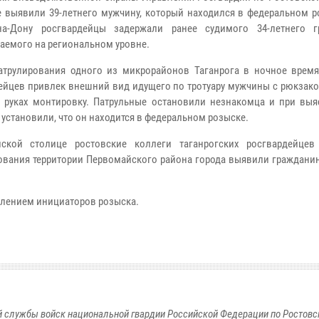
е выявили 39-летнего мужчину, который находился в федеральном р
-на-Дону росгвардейцы задержали ранее судимого 34-летнего г
аемого на региональном уровне.
атрулирования одного из микрорайонов Таганрога в ночное врем
ейцев привлек внешний вид идущего по тротуару мужчины с рюкзако
 руках монтировку. Патрульные остановили незнакомца и при выя
 установили, что он находится в федеральном розыске.
ской столице ростовские коллеги таганрогских росгвардейце
ования территории Первомайского района города выявили гражданин
млением инициаторов розыска.
 службы войск национальной гвардии Российской Федерации по Ростовс