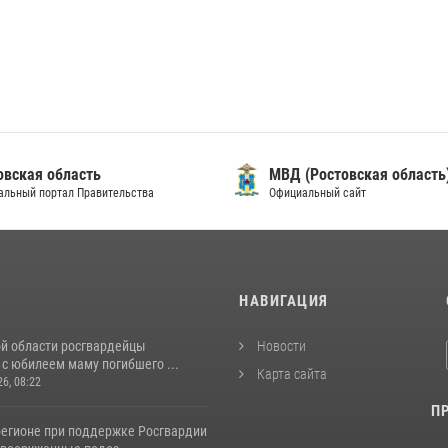
овская область
МВД (Ростовская область
альный портал Правительства
Официальный сайт
И
НАВИГАЦИЯ
ой области росгвардейцы
Новости
с юбилеем маму погибшего ...
Карта сайта
26, 08:22
П
регионе при поддержке Росгвардии