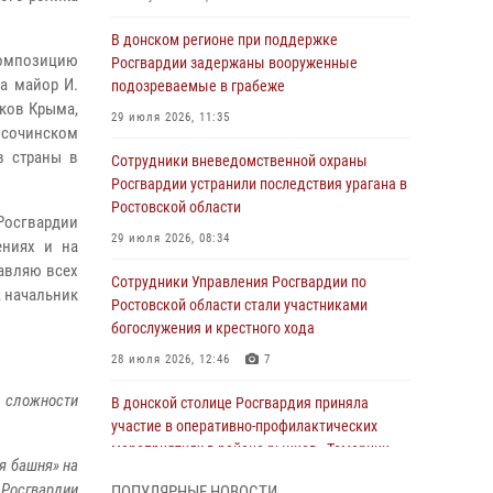
В донском регионе при поддержке
композицию
Росгвардии задержаны вооруженные
га майор И.
подозреваемые в грабеже
ков Крыма,
29 июля 2026, 11:35
 сочинском
в страны в
Сотрудники вневедомственной охраны
Росгвардии устранили последствия урагана в
Ростовской области
Росгвардии
29 июля 2026, 08:34
ениях и на
равляю всех
Сотрудники Управления Росгвардии по
, начальник
Ростовской области стали участниками
богослужения и крестного хода
28 июля 2026, 12:46
7
й сложности
В донской столице Росгвардия приняла
участие в оперативно-профилактических
мероприятиях в районе рынков «Темерник»
я башня» на
27 июля 2026, 12:35
 Росгвардии
ПОПУЛЯРНЫЕ НОВОСТИ