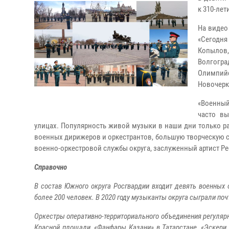
к 310-лет
На видео
«Сегодня
Копылов,
Волгогра
Олимпий
Новочерк
«Военный
часто в
улицах. Популярность живой музыки в наши дни только р
военных дирижеров и оркестрантов, большую творческую се
военно-оркестровой службы округа, заслуженный артист Р
Справочно
В состав Южного округа Росгвардии входит девять военных 
более 200 человек. В 2020 году музыканты округа сыграли поч
Оркестры оперативно-территориального объединения регуляр
Красной площади, «Фанфары Казани» в Татарстане, «Эскери 