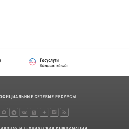
15 июля 2026, 06:39
2
В Ростовской области при силовой
поддержке Росгвардии задержаны
подозреваемые в переделке оружия для
дальнейшей продажи
13 июля 2026, 10:22
В Ростовской области сотрудники
Росгвардии познакомили воспитанников
)
Госуслуги
детского сада со своей службой
Официальный сайт
09 июля 2026, 13:58
ОФИЦИАЛЬНЫЕ СЕТЕВЫЕ РЕСУРСЫ
РАВОВАЯ И ТЕХНИЧЕСКАЯ ИНФОРМАЦИЯ