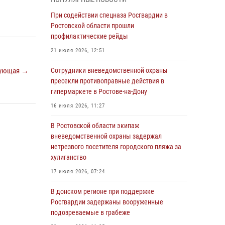
Росгвардейцы из Ростовской области
При содействии спецназа Росгвардии в
приняли участие в молебне в честь небесного
Ростовской области прошли
покровителя князя Владимира и Крещения
профилактические рейды
Руси
21 июля 2026, 12:51
27 июля 2026, 10:08
ующая →
Сотрудники вневедомственной охраны
При содействии спецназа Росгвардии в
пресекли противоправные действия в
Ростовской области прошли
гипермаркете в Ростове-на-Дону
профилактические рейды
16 июля 2026, 11:27
21 июля 2026, 12:51
В Ростовской области экипаж
В Ростовской области экипаж
вневедомственной охраны задержал
вневедомственной охраны задержал
нетрезвого посетителя городского пляжа за
нетрезвого посетителя городского пляжа за
хулиганство
хулиганство
17 июля 2026, 07:24
17 июля 2026, 07:24
В донском регионе при поддержке
Сотрудники вневедомственной охраны
Росгвардии задержаны вооруженные
пресекли противоправные действия в
подозреваемые в грабеже
гипермаркете в Ростове-на-Дону