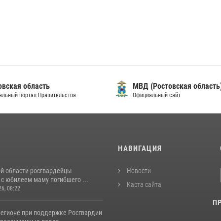
овская область
МВД (Ростовская область
альный портал Правительства
Официальный сайт
И
НАВИГАЦИЯ
ой области росгвардейцы
Новости
с юбилеем маму погибшего ...
Карта сайта
26, 08:22
П
регионе при поддержке Росгвардии