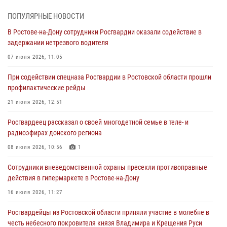
При содействии спецназа Росгвардии в Ростовской области прошли
ПОПУЛЯРНЫЕ НОВОСТИ
профилактические рейды
В Ростове-на-Дону сотрудники Росгвардии оказали содействие в
21 июля 2026, 12:51
задержании нетрезвого водителя
В Ростовской области экипаж вневедомственной охраны задержал
07 июля 2026, 11:05
нетрезвого посетителя городского пляжа за хулиганство
При содействии спецназа Росгвардии в Ростовской области прошли
17 июля 2026, 07:24
профилактические рейды
Сотрудники вневедомственной охраны пресекли противоправные
21 июля 2026, 12:51
действия в гипермаркете в Ростове-на-Дону
Росгвардеец рассказал о своей многодетной семье в теле- и
16 июля 2026, 11:27
радиоэфирах донского региона
Конкурс профессионального мастерства взрывотехников прошел в
08 июля 2026, 10:56
1
Южном округе Росгвардии
Сотрудники вневедомственной охраны пресекли противоправные
15 июля 2026, 06:39
2
действия в гипермаркете в Ростове-на-Дону
16 июля 2026, 11:27
Росгвардейцы из Ростовской области приняли участие в молебне в
честь небесного покровителя князя Владимира и Крещения Руси