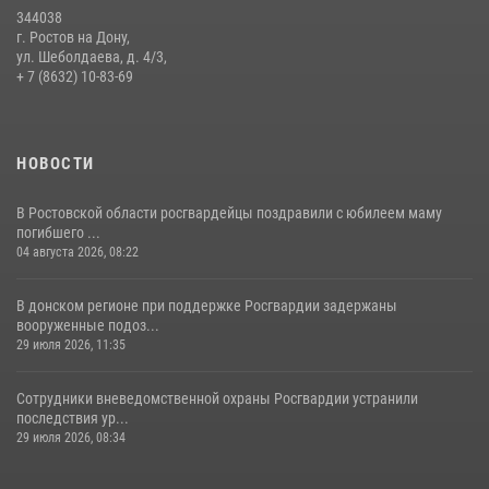
344038
В Ростовской области сотрудники Росгвардии познакомили
г. Ростов на Дону,
воспитанников детского сада со своей службой
ул. Шеболдаева, д. 4/3,
+ 7 (8632) 10-83-69
09 июля 2026, 13:58
НОВОСТИ
В Ростовской области росгвардейцы поздравили с юбилеем маму
погибшего ...
04 августа 2026, 08:22
В донском регионе при поддержке Росгвардии задержаны
вооруженные подоз...
29 июля 2026, 11:35
Сотрудники вневедомственной охраны Росгвардии устранили
последствия ур...
29 июля 2026, 08:34