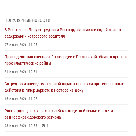
27 июля 2026, 10:08
При содействии спецназа Росгвардии в Ростовской области прошли
ПОПУЛЯРНЫЕ НОВОСТИ
профилактические рейды
В Ростове-на-Дону сотрудники Росгвардии оказали содействие в
21 июля 2026, 12:51
задержании нетрезвого водителя
В Ростовской области экипаж вневедомственной охраны задержал
07 июля 2026, 11:05
нетрезвого посетителя городского пляжа за хулиганство
При содействии спецназа Росгвардии в Ростовской области прошли
17 июля 2026, 07:24
профилактические рейды
Сотрудники вневедомственной охраны пресекли противоправные
21 июля 2026, 12:51
действия в гипермаркете в Ростове-на-Дону
Сотрудники вневедомственной охраны пресекли противоправные
16 июля 2026, 11:27
действия в гипермаркете в Ростове-на-Дону
Конкурс профессионального мастерства взрывотехников прошел в
16 июля 2026, 11:27
Южном округе Росгвардии
Росгвардеец рассказал о своей многодетной семье в теле- и
15 июля 2026, 06:39
2
радиоэфирах донского региона
08 июля 2026, 10:56
1