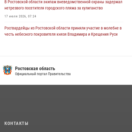
В Ростовской области экипаж вневедомственной охраны задержал
нетрезвого посетителя городского пляжа за хулиганство
17 июля 2026, 07:24
Росгвардейцы из Ростовской области приняли участие в молебне в
честь небесного покровителя князя Владимира и Крещения Руси
27 июля 2026, 10:08
В донском регионе при поддержке Росгвардии задержаны
вооруженные подозреваемые в грабеже
Ростовская область
29 июля 2026, 11:35
Официальный портал Правительства
Конкурс профессионального мастерства взрывотехников прошел в
Южном округе Росгвардии
15 июля 2026, 06:39
2
В Ростовской области при силовой поддержке Росгвардии
задержаны подозреваемые в переделке оружия для дальнейшей
продажи
КОНТАКТЫ
13 июля 2026, 10:22