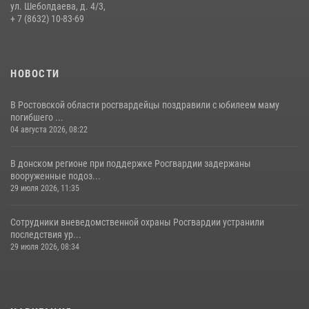
участниками богослужения и крестного хода
ул. Шеболдаева, д. 4/3,
+ 7 (8632) 10-83-69
28 июля 2026, 12:46
7
НОВОСТИ
В Ростовской области росгвардейцы поздравили с юбилеем маму
погибшего ...
04 августа 2026, 08:22
В донском регионе при поддержке Росгвардии задержаны
вооруженные подоз...
29 июля 2026, 11:35
Сотрудники вневедомственной охраны Росгвардии устранили
последствия ур...
29 июля 2026, 08:34