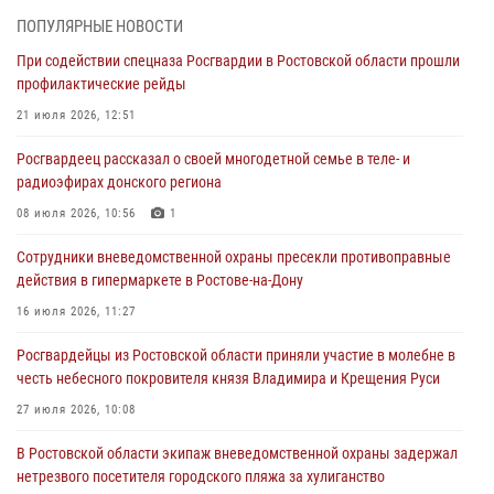
При содействии спецназа Росгвардии в Ростовской области прошли
ПОПУЛЯРНЫЕ НОВОСТИ
профилактические рейды
При содействии спецназа Росгвардии в Ростовской области прошли
21 июля 2026, 12:51
профилактические рейды
В Ростовской области экипаж вневедомственной охраны задержал
21 июля 2026, 12:51
нетрезвого посетителя городского пляжа за хулиганство
Росгвардеец рассказал о своей многодетной семье в теле- и
17 июля 2026, 07:24
радиоэфирах донского региона
Сотрудники вневедомственной охраны пресекли противоправные
08 июля 2026, 10:56
1
действия в гипермаркете в Ростове-на-Дону
Сотрудники вневедомственной охраны пресекли противоправные
16 июля 2026, 11:27
действия в гипермаркете в Ростове-на-Дону
Конкурс профессионального мастерства взрывотехников прошел в
16 июля 2026, 11:27
Южном округе Росгвардии
Росгвардейцы из Ростовской области приняли участие в молебне в
15 июля 2026, 06:39
2
честь небесного покровителя князя Владимира и Крещения Руси
27 июля 2026, 10:08
В Ростовской области экипаж вневедомственной охраны задержал
нетрезвого посетителя городского пляжа за хулиганство