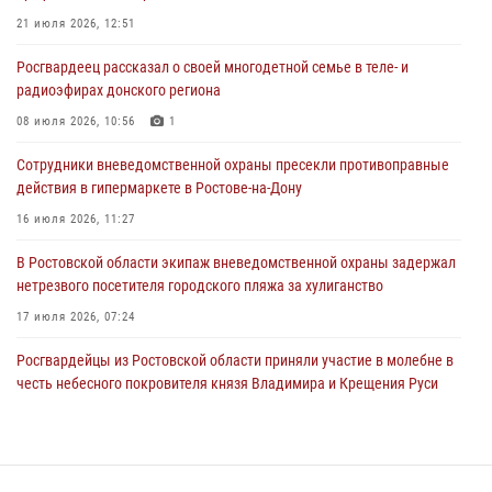
Сотрудники вневедомственной охраны пресекли противоправные
21 июля 2026, 12:51
действия в гипермаркете в Ростове-на-Дону
Росгвардеец рассказал о своей многодетной семье в теле- и
16 июля 2026, 11:27
радиоэфирах донского региона
Конкурс профессионального мастерства взрывотехников прошел в
08 июля 2026, 10:56
1
Южном округе Росгвардии
Сотрудники вневедомственной охраны пресекли противоправные
15 июля 2026, 06:39
2
действия в гипермаркете в Ростове-на-Дону
16 июля 2026, 11:27
В Ростовской области экипаж вневедомственной охраны задержал
нетрезвого посетителя городского пляжа за хулиганство
17 июля 2026, 07:24
Росгвардейцы из Ростовской области приняли участие в молебне в
честь небесного покровителя князя Владимира и Крещения Руси
27 июля 2026, 10:08
В донском регионе при поддержке Росгвардии задержаны
вооруженные подозреваемые в грабеже