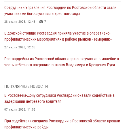
Сотрудники Управления Росгвардии по Ростовской области стали
участниками богослужения и крестного хода
28 июля 2026, 12:46
7
В донской столице Росгвардия приняла участие в оперативно-
профилактических мероприятиях в районе рынков «Темерник»
27 июля 2026, 12:35
Росгвардейцы из Ростовской области приняли участие в молебне в
честь небесного покровителя князя Владимира и Крещения Руси
27 июля 2026, 10:08
При содействии спецназа Росгвардии в Ростовской области прошли
ПОПУЛЯРНЫЕ НОВОСТИ
профилактические рейды
В Ростове-на-Дону сотрудники Росгвардии оказали содействие в
21 июля 2026, 12:51
задержании нетрезвого водителя
В Ростовской области экипаж вневедомственной охраны задержал
07 июля 2026, 11:05
нетрезвого посетителя городского пляжа за хулиганство
При содействии спецназа Росгвардии в Ростовской области прошли
17 июля 2026, 07:24
профилактические рейды