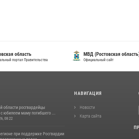
овская область
МВД (Ростовская область
альный портал Правительства
Официальный сайт
И
НАВИГАЦИЯ
ой области росгвардейцы
Новости
с юбилеем маму погибшего ...
Карта сайта
26, 08:22
П
регионе при поддержке Росгвардии