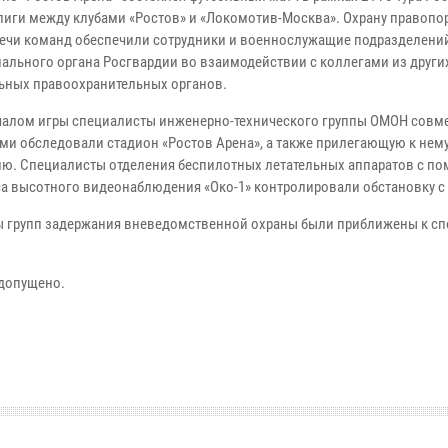
лиги между клубами «Ростов» и «Локомотив-Москва». Охрану правопо
речи команд обеспечили сотрудники и военнослужащие подразделени
иального органа Росгвардии во взаимодействии с коллегами из други
ьных правоохранительных органов.
чалом игры специалисты инженерно-технического группы ОМОН совме
ми обследовали стадион «Ростов Арена», а также прилегающую к нем
ию. Специалисты отделения беспилотных летательных аппаратов с п
а высотного видеонаблюдения «Око-1» контролировали обстановку с 
 групп задержания вневедомственной охраны были приближены к с
 допущено.