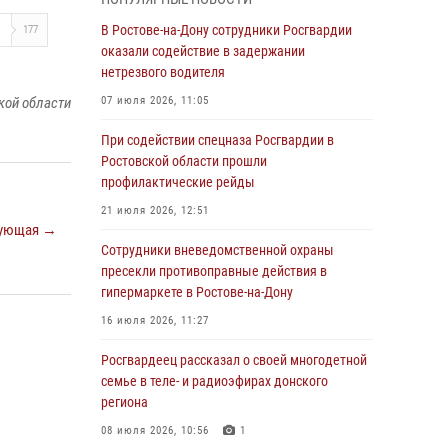
Росгвардейцы из Ростовской области
В Ростове-на-Дону сотрудники Росгвардии
И
177
приняли участие в молебне в честь небесного
оказали содействие в задержании
покровителя князя Владимира и Крещения
нетрезвого водителя
Руси
кой области
07 июля 2026, 11:05
27 июля 2026, 10:08
При содействии спецназа Росгвардии в
При содействии спецназа Росгвардии в
Ростовской области прошли
Ростовской области прошли
профилактические рейды
профилактические рейды
21 июля 2026, 12:51
ующая →
21 июля 2026, 12:51
Сотрудники вневедомственной охраны
В Ростовской области экипаж
пресекли противоправные действия в
вневедомственной охраны задержал
гипермаркете в Ростове-на-Дону
нетрезвого посетителя городского пляжа за
16 июля 2026, 11:27
хулиганство
Росгвардеец рассказал о своей многодетной
17 июля 2026, 07:24
семье в теле- и радиоэфирах донского
Сотрудники вневедомственной охраны
региона
пресекли противоправные действия в
08 июля 2026, 10:56
1
гипермаркете в Ростове-на-Дону