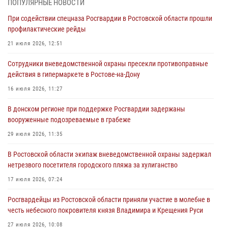
ПОПУЛЯРНЫЕ НОВОСТИ
профилактические рейды
При содействии спецназа Росгвардии в Ростовской области прошли
21 июля 2026, 12:51
профилактические рейды
В Ростовской области экипаж вневедомственной охраны задержал
21 июля 2026, 12:51
нетрезвого посетителя городского пляжа за хулиганство
Сотрудники вневедомственной охраны пресекли противоправные
17 июля 2026, 07:24
действия в гипермаркете в Ростове-на-Дону
Сотрудники вневедомственной охраны пресекли противоправные
16 июля 2026, 11:27
действия в гипермаркете в Ростове-на-Дону
В донском регионе при поддержке Росгвардии задержаны
16 июля 2026, 11:27
вооруженные подозреваемые в грабеже
Конкурс профессионального мастерства взрывотехников прошел в
29 июля 2026, 11:35
Южном округе Росгвардии
В Ростовской области экипаж вневедомственной охраны задержал
15 июля 2026, 06:39
2
нетрезвого посетителя городского пляжа за хулиганство
17 июля 2026, 07:24
Росгвардейцы из Ростовской области приняли участие в молебне в
честь небесного покровителя князя Владимира и Крещения Руси
27 июля 2026, 10:08