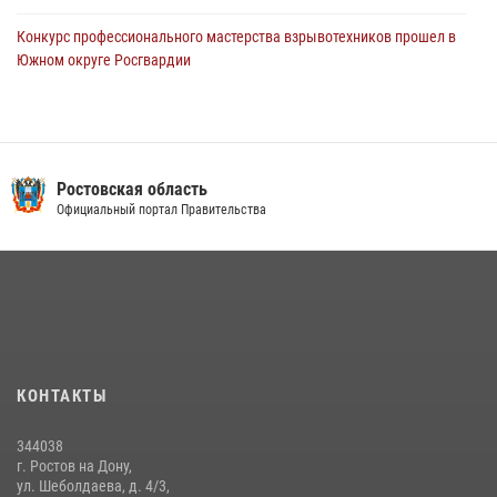
Конкурс профессионального мастерства взрывотехников прошел в
Южном округе Росгвардии
15 июля 2026, 06:39
2
В Ростовской области при силовой поддержке Росгвардии
задержаны подозреваемые в переделке оружия для дальнейшей
продажи
Ростовская область
Официальный портал Правительства
13 июля 2026, 10:22
В Ростовской области сотрудники Росгвардии познакомили
воспитанников детского сада со своей службой
09 июля 2026, 13:58
Сотрудники Управления Росгвардии по Ростовской области стали
участниками богослужения и крестного хода
КОНТАКТЫ
28 июля 2026, 12:46
7
344038
В донской столице Росгвардия приняла участие в оперативно-
г. Ростов на Дону,
профилактических мероприятиях в районе рынков «Темерник»
ул. Шеболдаева, д. 4/3,