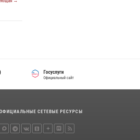
ующая →
15 июля 2026, 06:39
2
В Ростовской области при силовой
поддержке Росгвардии задержаны
подозреваемые в переделке оружия для
дальнейшей продажи
13 июля 2026, 10:22
В Ростовской области сотрудники
Росгвардии познакомили воспитанников
)
детского сада со своей службой
Госуслуги
Официальный сайт
09 июля 2026, 13:58
ОФИЦИАЛЬНЫЕ СЕТЕВЫЕ РЕСУРСЫ