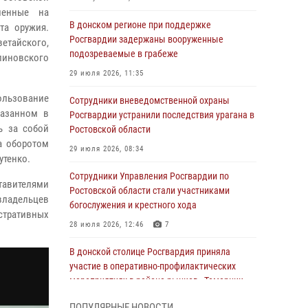
ленные на
В донском регионе при поддержке
та оружия.
Росгвардии задержаны вооруженные
етайского,
подозреваемые в грабеже
линовского
29 июля 2026, 11:35
пользование
Сотрудники вневедомственной охраны
казанном в
Росгвардии устранили последствия урагана в
ь за собой
Ростовской области
а оборотом
29 июля 2026, 08:34
утенко.
Сотрудники Управления Росгвардии по
тавителями
Ростовской области стали участниками
владельцев
богослужения и крестного хода
стративных
28 июля 2026, 12:46
7
В донской столице Росгвардия приняла
участие в оперативно-профилактических
мероприятиях в районе рынков «Темерник»
27 июля 2026, 12:35
ПОПУЛЯРНЫЕ НОВОСТИ