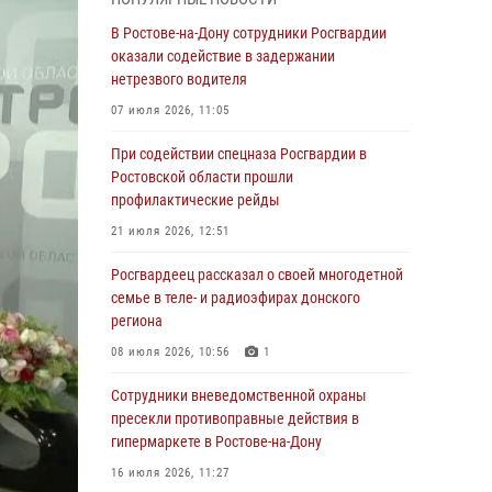
Росгвардейцы из Ростовской области
В Ростове-на-Дону сотрудники Росгвардии
приняли участие в молебне в честь небесного
оказали содействие в задержании
покровителя князя Владимира и Крещения
нетрезвого водителя
Руси
07 июля 2026, 11:05
27 июля 2026, 10:08
При содействии спецназа Росгвардии в
При содействии спецназа Росгвардии в
Ростовской области прошли
Ростовской области прошли
профилактические рейды
профилактические рейды
21 июля 2026, 12:51
21 июля 2026, 12:51
Росгвардеец рассказал о своей многодетной
В Ростовской области экипаж
семье в теле- и радиоэфирах донского
вневедомственной охраны задержал
региона
нетрезвого посетителя городского пляжа за
08 июля 2026, 10:56
1
хулиганство
Сотрудники вневедомственной охраны
17 июля 2026, 07:24
пресекли противоправные действия в
Сотрудники вневедомственной охраны
гипермаркете в Ростове-на-Дону
пресекли противоправные действия в
16 июля 2026, 11:27
гипермаркете в Ростове-на-Дону