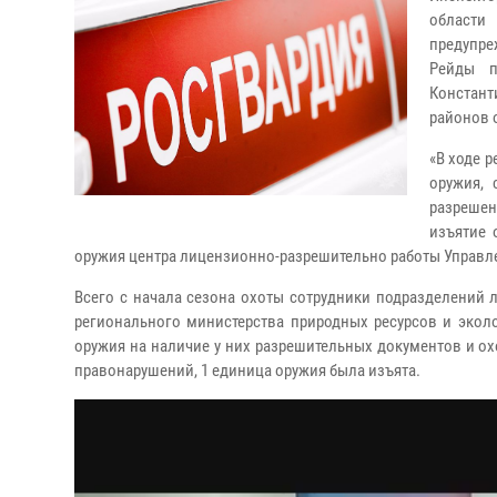
области
предупре
Рейды п
Констант
районов 
«В ходе 
оружия, 
разрешен
изъятие 
оружия центра лицензионно-разрешительно работы Управле
Всего с начала сезона охоты сотрудники подразделений
регионального министерства природных ресурсов и экол
оружия на наличие у них разрешительных документов и о
правонарушений, 1 единица оружия была изъята.