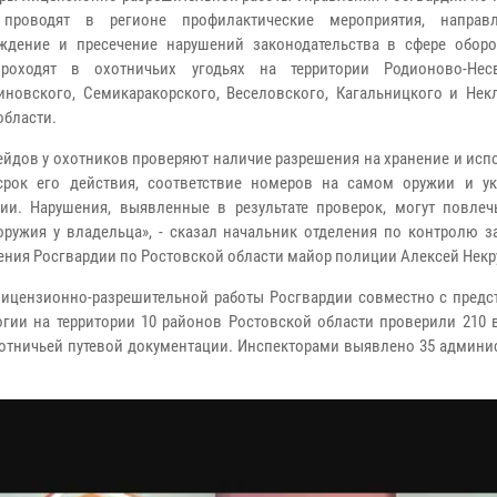
 проводят в регионе профилактические мероприятия, направ
ждение и пресечение нарушений законодательства в сфере оборо
роходят в охотничьих угодьях на территории Родионово-Несв
иновского, Семикаракорского, Веселовского, Кагальницкого и Нек
области.
рейдов у охотников проверяют наличие разрешения на хранение и ис
срок его действия, соответствие номеров на самом оружии и у
ии. Нарушения, выявленные в результате проверок, могут повлеч
оружия у владельца», - сказал начальник отделения по контролю з
ния Росгвардии по Ростовской области майор полиции Алексей Некр
 лицензионно-разрешительной работы Росгвардии совместно с предс
огии на территории 10 районов Ростовской области проверили 210 
хотничьей путевой документации. Инспекторами выявлено 35 админи