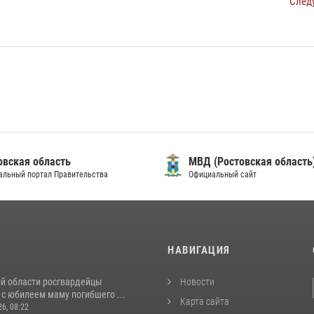
След
овская область
МВД (Ростовская область
альный портал Правительства
Официальный сайт
И
НАВИГАЦИЯ
ой области росгвардейцы
Новости
с юбилеем маму погибшего ...
Карта сайта
26, 08:22