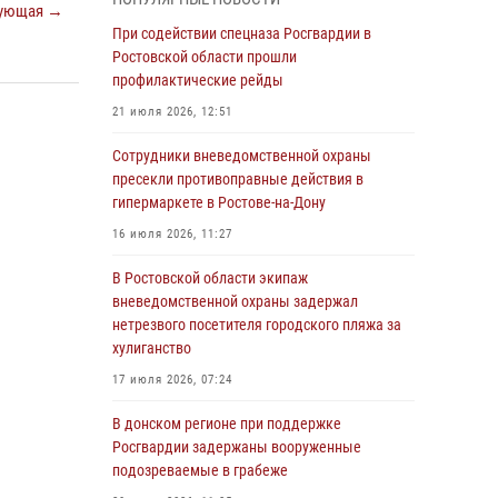
ующая →
Росгвардейцы из Ростовской области
При содействии спецназа Росгвардии в
приняли участие в молебне в честь небесного
Ростовской области прошли
покровителя князя Владимира и Крещения
профилактические рейды
Руси
21 июля 2026, 12:51
27 июля 2026, 10:08
Сотрудники вневедомственной охраны
При содействии спецназа Росгвардии в
пресекли противоправные действия в
Ростовской области прошли
гипермаркете в Ростове-на-Дону
профилактические рейды
16 июля 2026, 11:27
21 июля 2026, 12:51
В Ростовской области экипаж
В Ростовской области экипаж
вневедомственной охраны задержал
вневедомственной охраны задержал
нетрезвого посетителя городского пляжа за
нетрезвого посетителя городского пляжа за
хулиганство
хулиганство
17 июля 2026, 07:24
17 июля 2026, 07:24
В донском регионе при поддержке
Сотрудники вневедомственной охраны
Росгвардии задержаны вооруженные
пресекли противоправные действия в
подозреваемые в грабеже
гипермаркете в Ростове-на-Дону