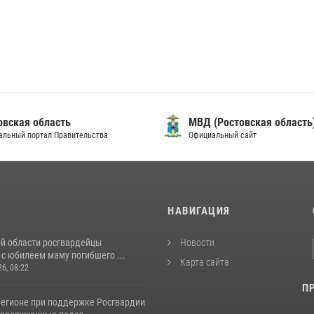
овская область
МВД (Ростовская область
альный портал Правительства
Официальный сайт
И
НАВИГАЦИЯ
ой области росгвардейцы
Новости
с юбилеем маму погибшего ...
Карта сайта
26, 08:22
П
регионе при поддержке Росгвардии