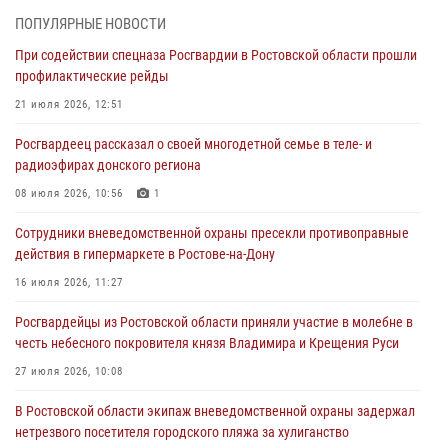
При содействии спецназа Росгвардии в Ростовской области прошли
ПОПУЛЯРНЫЕ НОВОСТИ
профилактические рейды
При содействии спецназа Росгвардии в Ростовской области прошли
21 июля 2026, 12:51
профилактические рейды
В Ростовской области экипаж вневедомственной охраны задержал
21 июля 2026, 12:51
нетрезвого посетителя городского пляжа за хулиганство
Росгвардеец рассказал о своей многодетной семье в теле- и
17 июля 2026, 07:24
радиоэфирах донского региона
Сотрудники вневедомственной охраны пресекли противоправные
08 июля 2026, 10:56
1
действия в гипермаркете в Ростове-на-Дону
Сотрудники вневедомственной охраны пресекли противоправные
16 июля 2026, 11:27
действия в гипермаркете в Ростове-на-Дону
Конкурс профессионального мастерства взрывотехников прошел в
16 июля 2026, 11:27
Южном округе Росгвардии
Росгвардейцы из Ростовской области приняли участие в молебне в
15 июля 2026, 06:39
2
честь небесного покровителя князя Владимира и Крещения Руси
27 июля 2026, 10:08
В Ростовской области экипаж вневедомственной охраны задержал
нетрезвого посетителя городского пляжа за хулиганство