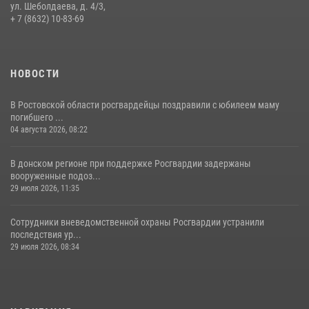
участниками богослужения и крестного хода
ул. Шеболдаева, д. 4/3,
+ 7 (8632) 10-83-69
28 июля 2026, 12:46
7
НОВОСТИ
В Ростовской области росгвардейцы поздравили с юбилеем маму
погибшего ...
04 августа 2026, 08:22
В донском регионе при поддержке Росгвардии задержаны
вооруженные подоз...
29 июля 2026, 11:35
Сотрудники вневедомственной охраны Росгвардии устранили
последствия ур...
29 июля 2026, 08:34