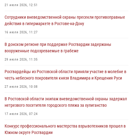
В Ростовской области экипаж вневедомственной охраны задержал
21 июля 2026, 12:51
нетрезвого посетителя городского пляжа за хулиганство
Сотрудники вневедомственной охраны пресекли противоправные
17 июля 2026, 07:24
действия в гипермаркете в Ростове-на-Дону
Сотрудники вневедомственной охраны пресекли противоправные
16 июля 2026, 11:27
действия в гипермаркете в Ростове-на-Дону
В донском регионе при поддержке Росгвардии задержаны
16 июля 2026, 11:27
вооруженные подозреваемые в грабеже
Конкурс профессионального мастерства взрывотехников прошел в
29 июля 2026, 11:35
Южном округе Росгвардии
Росгвардейцы из Ростовской области приняли участие в молебне в
15 июля 2026, 06:39
2
честь небесного покровителя князя Владимира и Крещения Руси
27 июля 2026, 10:08
В Ростовской области экипаж вневедомственной охраны задержал
нетрезвого посетителя городского пляжа за хулиганство
17 июля 2026, 07:24
Конкурс профессионального мастерства взрывотехников прошел в
Южном округе Росгвардии