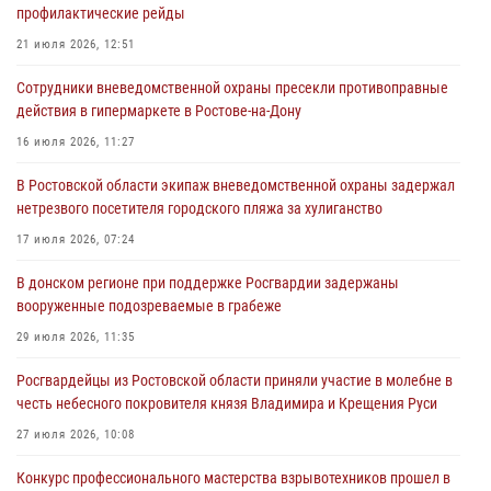
21 июля 2026, 12:51
профилактические рейды
В Ростовской области экипаж вневедомственной охраны задержал
21 июля 2026, 12:51
нетрезвого посетителя городского пляжа за хулиганство
Сотрудники вневедомственной охраны пресекли противоправные
17 июля 2026, 07:24
действия в гипермаркете в Ростове-на-Дону
Сотрудники вневедомственной охраны пресекли противоправные
16 июля 2026, 11:27
действия в гипермаркете в Ростове-на-Дону
В Ростовской области экипаж вневедомственной охраны задержал
16 июля 2026, 11:27
нетрезвого посетителя городского пляжа за хулиганство
Конкурс профессионального мастерства взрывотехников прошел в
17 июля 2026, 07:24
Южном округе Росгвардии
В донском регионе при поддержке Росгвардии задержаны
15 июля 2026, 06:39
2
вооруженные подозреваемые в грабеже
29 июля 2026, 11:35
Росгвардейцы из Ростовской области приняли участие в молебне в
честь небесного покровителя князя Владимира и Крещения Руси
27 июля 2026, 10:08
Конкурс профессионального мастерства взрывотехников прошел в