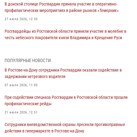
В донской столице Росгвардия приняла участие в оперативно-
профилактических мероприятиях в районе рынков «Темерник»
27 июля 2026, 12:35
Росгвардейцы из Ростовской области приняли участие в молебне в
честь небесного покровителя князя Владимира и Крещения Руси
27 июля 2026, 10:08
При содействии спецназа Росгвардии в Ростовской области прошли
ПОПУЛЯРНЫЕ НОВОСТИ
профилактические рейды
В Ростове-на-Дону сотрудники Росгвардии оказали содействие в
21 июля 2026, 12:51
задержании нетрезвого водителя
В Ростовской области экипаж вневедомственной охраны задержал
07 июля 2026, 11:05
нетрезвого посетителя городского пляжа за хулиганство
При содействии спецназа Росгвардии в Ростовской области прошли
17 июля 2026, 07:24
профилактические рейды
Сотрудники вневедомственной охраны пресекли противоправные
21 июля 2026, 12:51
действия в гипермаркете в Ростове-на-Дону
Сотрудники вневедомственной охраны пресекли противоправные
16 июля 2026, 11:27
действия в гипермаркете в Ростове-на-Дону