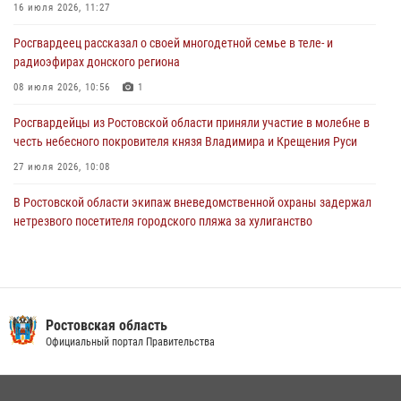
Конкурс профессионального мастерства взрывотехников прошел в
16 июля 2026, 11:27
Южном округе Росгвардии
Росгвардеец рассказал о своей многодетной семье в теле- и
15 июля 2026, 06:39
2
радиоэфирах донского региона
08 июля 2026, 10:56
1
Росгвардейцы из Ростовской области приняли участие в молебне в
честь небесного покровителя князя Владимира и Крещения Руси
27 июля 2026, 10:08
В Ростовской области экипаж вневедомственной охраны задержал
нетрезвого посетителя городского пляжа за хулиганство
17 июля 2026, 07:24
В донском регионе при поддержке Росгвардии задержаны
вооруженные подозреваемые в грабеже
Ростовская область
29 июля 2026, 11:35
Официальный портал Правительства
Конкурс профессионального мастерства взрывотехников прошел в
Южном округе Росгвардии