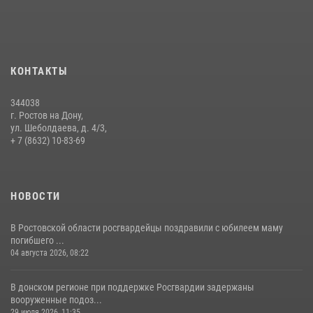
15 июля 2026, 06:39
2
В Ростовской области при силовой поддержке Росгвардии
задержаны подозреваемые в переделке оружия для дальнейшей
продажи
КОНТАКТЫ
13 июля 2026, 10:22
344038
В Ростовской области сотрудники Росгвардии познакомили
г. Ростов на Дону,
воспитанников детского сада со своей службой
ул. Шеболдаева, д. 4/3,
+ 7 (8632) 10-83-69
09 июля 2026, 13:58
НОВОСТИ
В Ростовской области росгвардейцы поздравили с юбилеем маму
погибшего ...
04 августа 2026, 08:22
В донском регионе при поддержке Росгвардии задержаны
вооруженные подоз...
29 июля 2026, 11:35