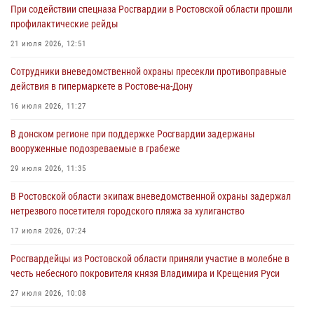
При содействии спецназа Росгвардии в Ростовской области прошли
21 июля 2026, 12:51
профилактические рейды
В Ростовской области экипаж вневедомственной охраны задержал
21 июля 2026, 12:51
нетрезвого посетителя городского пляжа за хулиганство
Сотрудники вневедомственной охраны пресекли противоправные
17 июля 2026, 07:24
действия в гипермаркете в Ростове-на-Дону
Сотрудники вневедомственной охраны пресекли противоправные
16 июля 2026, 11:27
действия в гипермаркете в Ростове-на-Дону
В донском регионе при поддержке Росгвардии задержаны
16 июля 2026, 11:27
вооруженные подозреваемые в грабеже
Конкурс профессионального мастерства взрывотехников прошел в
29 июля 2026, 11:35
Южном округе Росгвардии
В Ростовской области экипаж вневедомственной охраны задержал
15 июля 2026, 06:39
2
нетрезвого посетителя городского пляжа за хулиганство
17 июля 2026, 07:24
Росгвардейцы из Ростовской области приняли участие в молебне в
честь небесного покровителя князя Владимира и Крещения Руси
27 июля 2026, 10:08