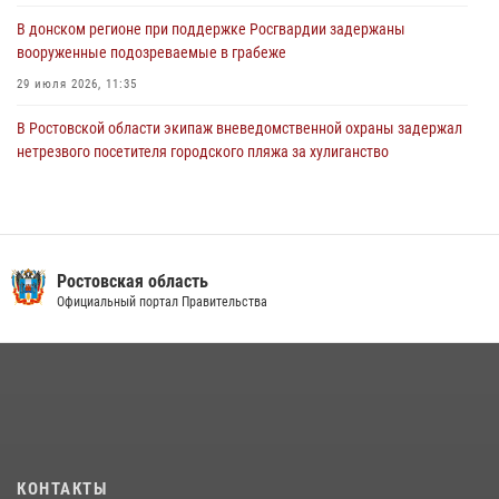
В донском регионе при поддержке Росгвардии задержаны
вооруженные подозреваемые в грабеже
29 июля 2026, 11:35
В Ростовской области экипаж вневедомственной охраны задержал
нетрезвого посетителя городского пляжа за хулиганство
17 июля 2026, 07:24
Конкурс профессионального мастерства взрывотехников прошел в
Южном округе Росгвардии
Ростовская область
15 июля 2026, 06:39
2
Официальный портал Правительства
В Ростовской области при силовой поддержке Росгвардии
задержаны подозреваемые в переделке оружия для дальнейшей
продажи
13 июля 2026, 10:22
В Ростовской области сотрудники Росгвардии познакомили
воспитанников детского сада со своей службой
КОНТАКТЫ