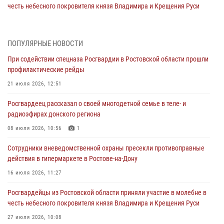
честь небесного покровителя князя Владимира и Крещения Руси
27 июля 2026, 10:08
При содействии спецназа Росгвардии в Ростовской области прошли
ПОПУЛЯРНЫЕ НОВОСТИ
профилактические рейды
При содействии спецназа Росгвардии в Ростовской области прошли
21 июля 2026, 12:51
профилактические рейды
В Ростовской области экипаж вневедомственной охраны задержал
21 июля 2026, 12:51
нетрезвого посетителя городского пляжа за хулиганство
Росгвардеец рассказал о своей многодетной семье в теле- и
17 июля 2026, 07:24
радиоэфирах донского региона
Сотрудники вневедомственной охраны пресекли противоправные
08 июля 2026, 10:56
1
действия в гипермаркете в Ростове-на-Дону
Сотрудники вневедомственной охраны пресекли противоправные
16 июля 2026, 11:27
действия в гипермаркете в Ростове-на-Дону
Конкурс профессионального мастерства взрывотехников прошел в
16 июля 2026, 11:27
Южном округе Росгвардии
Росгвардейцы из Ростовской области приняли участие в молебне в
15 июля 2026, 06:39
2
честь небесного покровителя князя Владимира и Крещения Руси
27 июля 2026, 10:08