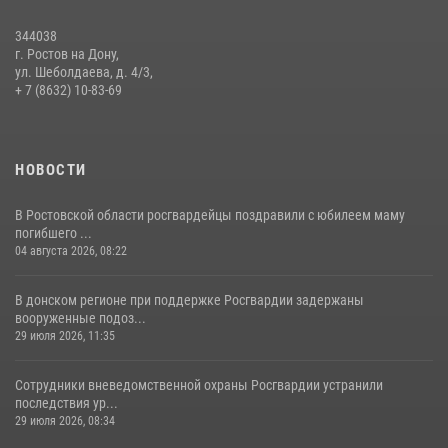
09 июля 2026, 13:58
344038
Сотрудники Управления Росгвардии по Ростовской области стали
г. Ростов на Дону,
участниками богослужения и крестного хода
ул. Шеболдаева, д. 4/3,
+ 7 (8632) 10-83-69
28 июля 2026, 12:46
7
НОВОСТИ
В Ростовской области росгвардейцы поздравили с юбилеем маму
погибшего ...
04 августа 2026, 08:22
В донском регионе при поддержке Росгвардии задержаны
вооруженные подоз...
29 июля 2026, 11:35
Сотрудники вневедомственной охраны Росгвардии устранили
последствия ур...
29 июля 2026, 08:34