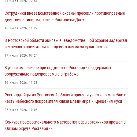
В Ростовской области экипаж вневедомственной охраны задержал
21 июля 2026, 12:51
нетрезвого посетителя городского пляжа за хулиганство
Сотрудники вневедомственной охраны пресекли противоправные
17 июля 2026, 07:24
действия в гипермаркете в Ростове-на-Дону
Сотрудники вневедомственной охраны пресекли противоправные
16 июля 2026, 11:27
действия в гипермаркете в Ростове-на-Дону
В Ростовской области экипаж вневедомственной охраны задержал
16 июля 2026, 11:27
нетрезвого посетителя городского пляжа за хулиганство
Конкурс профессионального мастерства взрывотехников прошел в
17 июля 2026, 07:24
Южном округе Росгвардии
В донском регионе при поддержке Росгвардии задержаны
15 июля 2026, 06:39
2
вооруженные подозреваемые в грабеже
29 июля 2026, 11:35
Росгвардейцы из Ростовской области приняли участие в молебне в
честь небесного покровителя князя Владимира и Крещения Руси
27 июля 2026, 10:08
Конкурс профессионального мастерства взрывотехников прошел в
Южном округе Росгвардии