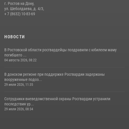
В донской столице Росгвардия приняла участие в оперативно-
г. Ростов на Дону,
профилактических мероприятиях в районе рынков «Темерник»
ул. Шеболдаева, д. 4/3,
+ 7 (8632) 10-83-69
27 июля 2026, 12:35
НОВОСТИ
В Ростовской области росгвардейцы поздравили с юбилеем маму
погибшего ...
04 августа 2026, 08:22
В донском регионе при поддержке Росгвардии задержаны
вооруженные подоз...
29 июля 2026, 11:35
Сотрудники вневедомственной охраны Росгвардии устранили
последствия ур...
29 июля 2026, 08:34