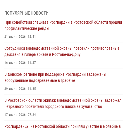
При содействии спецназа Росгвардии в Ростовской области прошли
ПОПУЛЯРНЫЕ НОВОСТИ
профилактические рейды
При содействии спецназа Росгвардии в Ростовской области прошли
21 июля 2026, 12:51
профилактические рейды
В Ростовской области экипаж вневедомственной охраны задержал
21 июля 2026, 12:51
нетрезвого посетителя городского пляжа за хулиганство
Сотрудники вневедомственной охраны пресекли противоправные
17 июля 2026, 07:24
действия в гипермаркете в Ростове-на-Дону
Сотрудники вневедомственной охраны пресекли противоправные
16 июля 2026, 11:27
действия в гипермаркете в Ростове-на-Дону
В донском регионе при поддержке Росгвардии задержаны
16 июля 2026, 11:27
вооруженные подозреваемые в грабеже
Конкурс профессионального мастерства взрывотехников прошел в
29 июля 2026, 11:35
Южном округе Росгвардии
В Ростовской области экипаж вневедомственной охраны задержал
15 июля 2026, 06:39
2
нетрезвого посетителя городского пляжа за хулиганство
17 июля 2026, 07:24
Росгвардейцы из Ростовской области приняли участие в молебне в