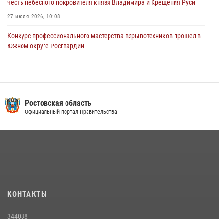
честь небесного покровителя князя Владимира и Крещения Руси
27 июля 2026, 10:08
Конкурс профессионального мастерства взрывотехников прошел в
Южном округе Росгвардии
15 июля 2026, 06:39
2
В Ростовской области при силовой поддержке Росгвардии
задержаны подозреваемые в переделке оружия для дальнейшей
продажи
Ростовская область
Официальный портал Правительства
13 июля 2026, 10:22
В Ростовской области сотрудники Росгвардии познакомили
воспитанников детского сада со своей службой
09 июля 2026, 13:58
Сотрудники Управления Росгвардии по Ростовской области стали
участниками богослужения и крестного хода
КОНТАКТЫ
28 июля 2026, 12:46
7
344038