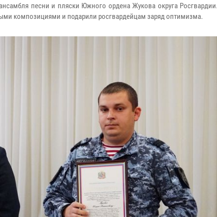
ансамбля песни и пляски Южного ордена Жукова округа Росгвардии.
ыми композициями и подарили росгвардейцам заряд оптимизма.