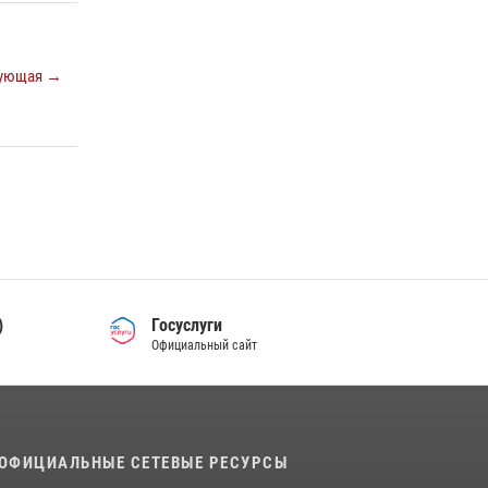
детского сада со своей службой
09 июля 2026, 13:58
ующая →
Сотрудники Управления Росгвардии по
Ростовской области стали участниками
богослужения и крестного хода
28 июля 2026, 12:46
7
В донской столице Росгвардия приняла
участие в оперативно-профилактических
мероприятиях в районе рынков «Темерник»
27 июля 2026, 12:35
)
Госуслуги
Официальный сайт
ОФИЦИАЛЬНЫЕ СЕТЕВЫЕ РЕСУРСЫ