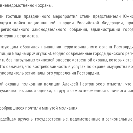
 вневедомственной охраны.
ми гостями праздничного мероприятия стали представители Южн
округа войск национальной гвардии Российской Федерации, пра
 регионального законодательного собрания, администрации горо
 ветераны ведомства.
ствующим обратился начальник территориального органа Росгварди
лиции Владимир Жигула: «Сегодня современные города донского рег
ить без патрульных экипажей вневедомственной охраны, которых ста
то означает, что востребованность в услугах по охране имущества во
л руководитель регионального управления Росгвардии.
ой охраны полковник полиции Алексей Невтриносов отметил, что 
луживают высокой оценки, а труд и самоотверженность личного сос
 собравшиеся почтили минутой молчания.
ардейцам вручены государственные, ведомственные и региональные 