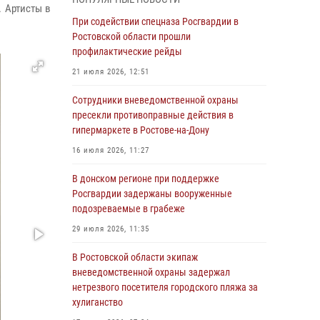
 Артисты в
Росгвардейцы из Ростовской области
При содействии спецназа Росгвардии в
приняли участие в молебне в честь небесного
Ростовской области прошли
покровителя князя Владимира и Крещения
профилактические рейды
Руси
21 июля 2026, 12:51
27 июля 2026, 10:08
Сотрудники вневедомственной охраны
При содействии спецназа Росгвардии в
пресекли противоправные действия в
Ростовской области прошли
гипермаркете в Ростове-на-Дону
профилактические рейды
16 июля 2026, 11:27
21 июля 2026, 12:51
В донском регионе при поддержке
В Ростовской области экипаж
Росгвардии задержаны вооруженные
вневедомственной охраны задержал
подозреваемые в грабеже
нетрезвого посетителя городского пляжа за
29 июля 2026, 11:35
хулиганство
В Ростовской области экипаж
17 июля 2026, 07:24
вневедомственной охраны задержал
Сотрудники вневедомственной охраны
нетрезвого посетителя городского пляжа за
пресекли противоправные действия в
хулиганство
гипермаркете в Ростове-на-Дону