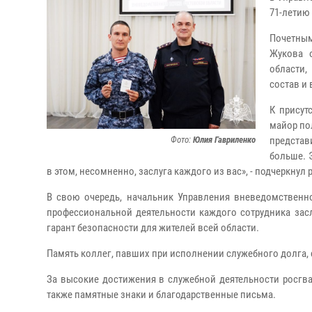
71-летию
Почетны
Жукова 
области,
состав и
К присут
майор по
Фото:
Юлия Гавриленко
представ
больше. Э
в этом, несомненно, заслуга каждого из вас», - подчеркну
В свою очередь, начальник Управления вневедомственн
профессиональной деятельности каждого сотрудника зас
гарант безопасности для жителей всей области.
Память коллег, павших при исполнении служебного долга,
За высокие достижения в служебной деятельности росгв
также памятные знаки и благодарственные письма.