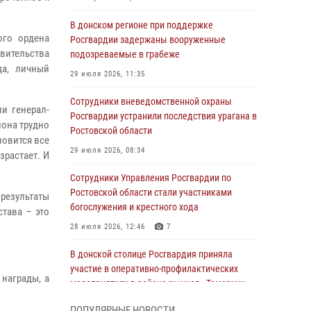
В донском регионе при поддержке
ого ордена
Росгвардии задержаны вооруженные
вительства
подозреваемые в грабеже
да, личный
29 июля 2026, 11:35
Сотрудники вневедомственной охраны
и генерал-
Росгвардии устранили последствия урагана в
иона трудно
Ростовской области
новится все
29 июля 2026, 08:34
зрастает. И
Сотрудники Управления Росгвардии по
Ростовской области стали участниками
результаты
богослужения и крестного хода
тава – это
28 июля 2026, 12:46
7
В донской столице Росгвардия приняла
участие в оперативно-профилактических
награды, а
мероприятиях в районе рынков «Темерник»
27 июля 2026, 12:35
ПОПУЛЯРНЫЕ НОВОСТИ