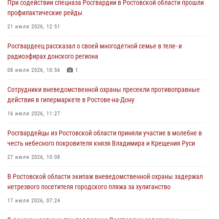
При содействии спецназа Росгвардии в Ростовской области прошли
21 июля 2026, 12:51
профилактические рейды
В Ростовской области экипаж вневедомственной охраны задержал
21 июля 2026, 12:51
нетрезвого посетителя городского пляжа за хулиганство
Росгвардеец рассказал о своей многодетной семье в теле- и
17 июля 2026, 07:24
радиоэфирах донского региона
Сотрудники вневедомственной охраны пресекли противоправные
08 июля 2026, 10:56
1
действия в гипермаркете в Ростове-на-Дону
Сотрудники вневедомственной охраны пресекли противоправные
16 июля 2026, 11:27
действия в гипермаркете в Ростове-на-Дону
Конкурс профессионального мастерства взрывотехников прошел в
16 июля 2026, 11:27
Южном округе Росгвардии
Росгвардейцы из Ростовской области приняли участие в молебне в
15 июля 2026, 06:39
2
честь небесного покровителя князя Владимира и Крещения Руси
27 июля 2026, 10:08
В Ростовской области экипаж вневедомственной охраны задержал
нетрезвого посетителя городского пляжа за хулиганство
17 июля 2026, 07:24